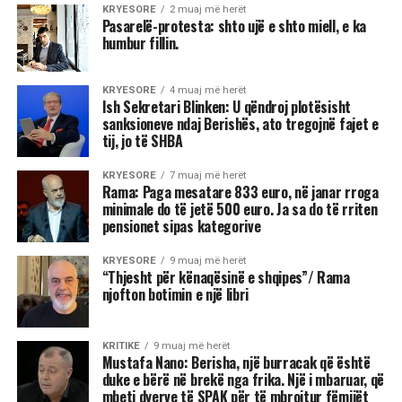
KRYESORE
2 muaj më herët
Pasarelë-protesta: shto ujë e shto miell, e ka
humbur fillin.
KRYESORE
4 muaj më herët
Ish Sekretari Blinken: U qëndroj plotësisht
sanksioneve ndaj Berishës, ato tregojnë fajet e
tij, jo të SHBA
KRYESORE
7 muaj më herët
Rama: Paga mesatare 833 euro, në janar rroga
minimale do të jetë 500 euro. Ja sa do të rriten
pensionet sipas kategorive
KRYESORE
9 muaj më herët
“Thjesht për kënaqësinë e shqipes”/ Rama
njofton botimin e një libri
KRITIKE
9 muaj më herët
Mustafa Nano: Berisha, një burracak që është
duke e bërë në brekë nga frika. Një i mbaruar, që
mbeti dyerve të SPAK për të mbrojtur fëmijët