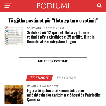
Të gjitha postimet për "fleta zyrtare e votimit"
AKTUALITET
5 vjet më herët
Si duket në 12 qarqet fleta zyrtare e
votimit për zgjedhjet e 25 prillit, Bindja
Demokratike ndryshon logon
MË TEPËR POSTIME
TË FUNDIT
TË LEXUAR
RADAR
4 javë më herët
Figura të njohura të komunitetit çam
mbështesin riorganizimin e Shoqatës Patriotike
Çamëria