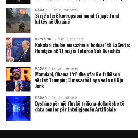
RADAR
9 muaj më herët
Si një aferë korrupsioni mund t’i japë fund
luftës në Ukrainë
KRYESORE
9 muaj më herët
Kokalari zbulon mesazhin e ‘koduar’ të LaCivita:
Humbjen në 11 maj ia faturon Sali Berishës
RADAR
9 muaj më herët
Mamdani, Obama i ‘ri’ dhe çfarë e frikëson
vërtet Trumpin; 3 mesazhet nga vota në Nju
Jork
RADAR
9 muaj më herët
Dyshime për një fluskë triliona-dollarëshe të
data center për Inteligjencën Artificiale