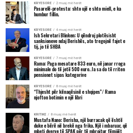
KRYESORE
2 muaj më herët
Pasarelë-protesta: shto ujë e shto miell, e ka
humbur fillin.
KRYESORE
4 muaj më herët
Ish Sekretari Blinken: U qëndroj plotësisht
sanksioneve ndaj Berishës, ato tregojnë fajet e
tij, jo të SHBA
KRYESORE
7 muaj më herët
Rama: Paga mesatare 833 euro, në janar rroga
minimale do të jetë 500 euro. Ja sa do të rriten
pensionet sipas kategorive
KRYESORE
8 muaj më herët
“Thjesht për kënaqësinë e shqipes”/ Rama
njofton botimin e një libri
KRITIKE
8 muaj më herët
Mustafa Nano: Berisha, një burracak që është
duke e bërë në brekë nga frika. Një i mbaruar, që
mbeti dyerve të SPAK për të mbrojtur fëmijët