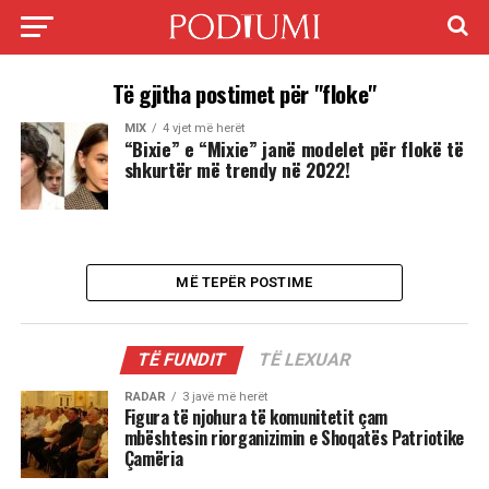
Të gjitha postimet për "floke"
MIX
4 vjet më herët
“Bixie” e “Mixie” janë modelet për flokë të
shkurtër më trendy në 2022!
MË TEPËR POSTIME
TË FUNDIT
TË LEXUAR
RADAR
3 javë më herët
Figura të njohura të komunitetit çam
mbështesin riorganizimin e Shoqatës Patriotike
Çamëria