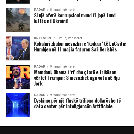
RADAR
8 muaj më herët
Si një aferë korrupsioni mund t’i japë fund
luftës në Ukrainë
KRYESORE
9 muaj më herët
Kokalari zbulon mesazhin e ‘koduar’ të LaCivita:
Humbjen në 11 maj ia faturon Sali Berishës
RADAR
9 muaj më herët
Mamdani, Obama i ‘ri’ dhe çfarë e frikëson
vërtet Trumpin; 3 mesazhet nga vota në Nju
Jork
RADAR
9 muaj më herët
Dyshime për një fluskë triliona-dollarëshe të
data center për Inteligjencën Artificiale