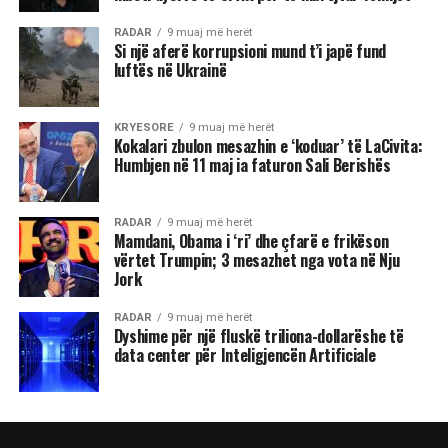
RADAR
9 muaj më herët
Si një aferë korrupsioni mund t’i japë fund
luftës në Ukrainë
KRYESORE
9 muaj më herët
Kokalari zbulon mesazhin e ‘koduar’ të LaCivita:
Humbjen në 11 maj ia faturon Sali Berishës
RADAR
9 muaj më herët
Mamdani, Obama i ‘ri’ dhe çfarë e frikëson
vërtet Trumpin; 3 mesazhet nga vota në Nju
Jork
RADAR
9 muaj më herët
Dyshime për një fluskë triliona-dollarëshe të
data center për Inteligjencën Artificiale