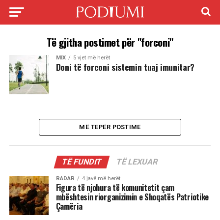
Të gjitha postimet për "forconi"
MIX
5 vjet më herët
Doni të forconi sistemin tuaj imunitar?
MË TEPËR POSTIME
TË FUNDIT
TË LEXUAR
RADAR
4 javë më herët
Figura të njohura të komunitetit çam
mbështesin riorganizimin e Shoqatës Patriotike
Çamëria