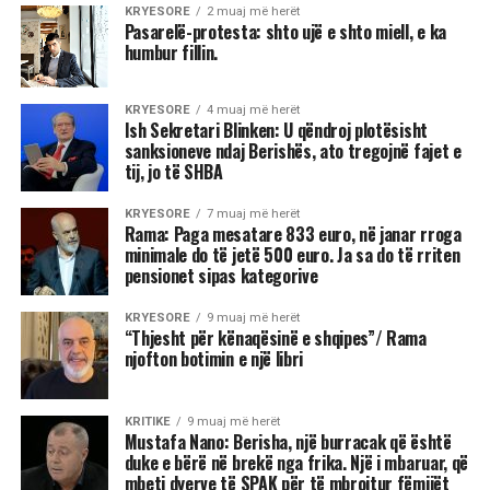
KRYESORE
2 muaj më herët
Pasarelë-protesta: shto ujë e shto miell, e ka
humbur fillin.
KRYESORE
4 muaj më herët
Ish Sekretari Blinken: U qëndroj plotësisht
sanksioneve ndaj Berishës, ato tregojnë fajet e
tij, jo të SHBA
KRYESORE
7 muaj më herët
Rama: Paga mesatare 833 euro, në janar rroga
minimale do të jetë 500 euro. Ja sa do të rriten
pensionet sipas kategorive
KRYESORE
9 muaj më herët
“Thjesht për kënaqësinë e shqipes”/ Rama
njofton botimin e një libri
KRITIKE
9 muaj më herët
Mustafa Nano: Berisha, një burracak që është
duke e bërë në brekë nga frika. Një i mbaruar, që
mbeti dyerve të SPAK për të mbrojtur fëmijët