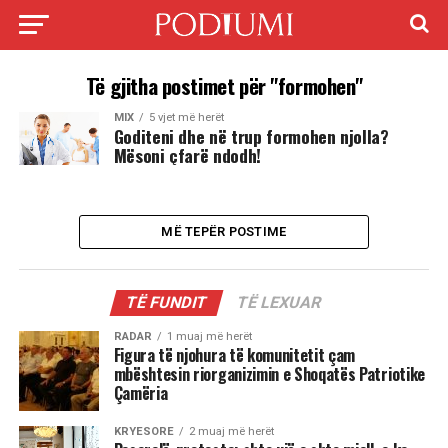
Të gjitha postimet për "formohen"
MIX
5 vjet më herët
Goditeni dhe në trup formohen njolla?
Mësoni çfarë ndodh!
MË TEPËR POSTIME
TË FUNDIT
TË LEXUAR
RADAR
1 muaj më herët
Figura të njohura të komunitetit çam
mbështesin riorganizimin e Shoqatës Patriotike
Çamëria
KRYESORE
2 muaj më herët