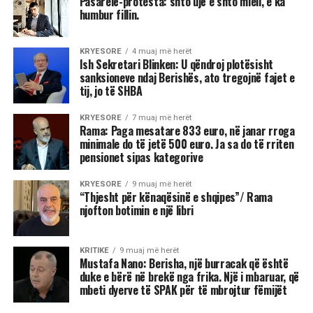
Pasarelë-protesta: shto ujë e shto miell, e ka
humbur fillin.
KRYESORE
4 muaj më herët
Ish Sekretari Blinken: U qëndroj plotësisht
sanksioneve ndaj Berishës, ato tregojnë fajet e
tij, jo të SHBA
KRYESORE
7 muaj më herët
Rama: Paga mesatare 833 euro, në janar rroga
minimale do të jetë 500 euro. Ja sa do të rriten
pensionet sipas kategorive
KRYESORE
9 muaj më herët
“Thjesht për kënaqësinë e shqipes”/ Rama
njofton botimin e një libri
KRITIKE
9 muaj më herët
Mustafa Nano: Berisha, një burracak që është
duke e bërë në brekë nga frika. Një i mbaruar, që
mbeti dyerve të SPAK për të mbrojtur fëmijët