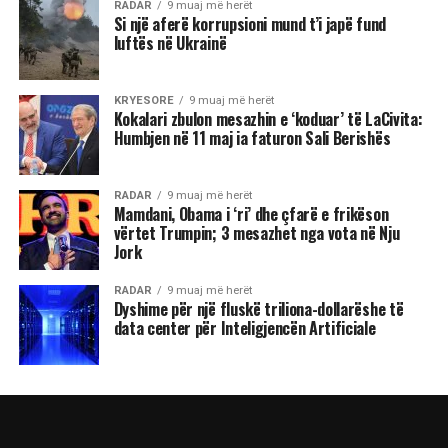
RADAR
9 muaj më herët
Si një aferë korrupsioni mund t’i japë fund
luftës në Ukrainë
KRYESORE
9 muaj më herët
Kokalari zbulon mesazhin e ‘koduar’ të LaCivita:
Humbjen në 11 maj ia faturon Sali Berishës
RADAR
9 muaj më herët
Mamdani, Obama i ‘ri’ dhe çfarë e frikëson
vërtet Trumpin; 3 mesazhet nga vota në Nju
Jork
RADAR
9 muaj më herët
Dyshime për një fluskë triliona-dollarëshe të
data center për Inteligjencën Artificiale