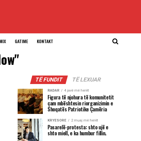
MIX
GATIME
KONTAKT
low"
TË FUNDIT
TË LEXUAR
RADAR
4 javë më herët
Figura të njohura të komunitetit
çam mbështesin riorganizimin e
Shoqatës Patriotike Çamëria
KRYESORE
2 muaj më herët
Pasarelë-protesta: shto ujë e
shto miell, e ka humbur fillin.