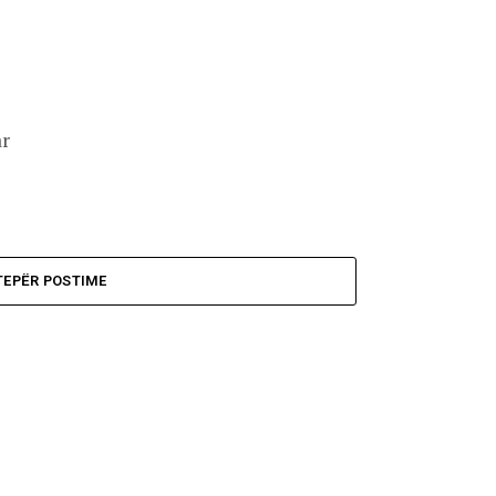
e
ar
TEPËR POSTIME