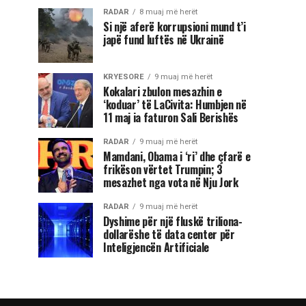
RADAR
8 muaj më herët
Si një aferë korrupsioni mund t’i
japë fund luftës në Ukrainë
KRYESORE
9 muaj më herët
Kokalari zbulon mesazhin e
‘koduar’ të LaCivita: Humbjen në
11 maj ia faturon Sali Berishës
RADAR
9 muaj më herët
Mamdani, Obama i ‘ri’ dhe çfarë e
frikëson vërtet Trumpin; 3
mesazhet nga vota në Nju Jork
RADAR
9 muaj më herët
Dyshime për një fluskë triliona-
dollarëshe të data center për
Inteligjencën Artificiale