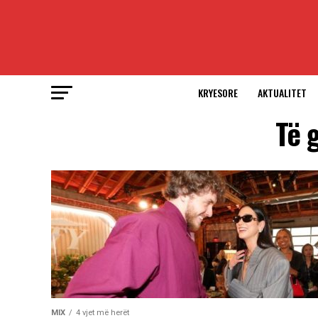
KRYESORE
AKTUALITET
Të 
MIX
4 vjet më herët