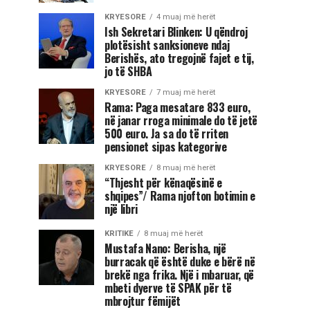
KRYESORE
4 muaj më herët
Ish Sekretari Blinken: U qëndroj
plotësisht sanksioneve ndaj
Berishës, ato tregojnë fajet e tij,
jo të SHBA
KRYESORE
7 muaj më herët
Rama: Paga mesatare 833 euro,
në janar rroga minimale do të jetë
500 euro. Ja sa do të rriten
pensionet sipas kategorive
KRYESORE
8 muaj më herët
“Thjesht për kënaqësinë e
shqipes”/ Rama njofton botimin e
një libri
KRITIKE
8 muaj më herët
Mustafa Nano: Berisha, një
burracak që është duke e bërë në
brekë nga frika. Një i mbaruar, që
mbeti dyerve të SPAK për të
mbrojtur fëmijët