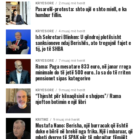
KRYESORE
2 muaj më herët
Pasarelë-protesta: shto ujë e shto miell, e ka
humbur fillin.
KRYESORE
4 muaj më herët
Ish Sekretari Blinken: U qëndroj plotësisht
sanksioneve ndaj Berishës, ato tregojnë fajet e
tij, jo të SHBA
KRYESORE
7 muaj më herët
Rama: Paga mesatare 833 euro, në janar rroga
minimale do të jetë 500 euro. Ja sa do të rriten
pensionet sipas kategorive
KRYESORE
9 muaj më herët
“Thjesht për kënaqësinë e shqipes”/ Rama
njofton botimin e një libri
KRITIKE
9 muaj më herët
Mustafa Nano: Berisha, një burracak që është
duke e bërë në brekë nga frika. Një i mbaruar, që
mbeti dyerve të SPAK për të mbrojtur fëmijët