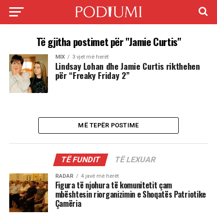
Të gjitha postimet për "Jamie Curtis"
MIX
3 vjet më herët
Lindsay Lohan dhe Jamie Curtis rikthehen
për “Freaky Friday 2”
MË TEPËR POSTIME
TË FUNDIT
TË LEXUAR
RADAR
4 javë më herët
Figura të njohura të komunitetit çam
mbështesin riorganizimin e Shoqatës Patriotike
Çamëria