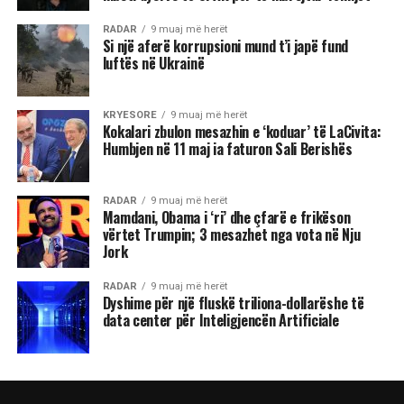
RADAR
9 muaj më herët
Si një aferë korrupsioni mund t’i japë fund
luftës në Ukrainë
KRYESORE
9 muaj më herët
Kokalari zbulon mesazhin e ‘koduar’ të LaCivita:
Humbjen në 11 maj ia faturon Sali Berishës
RADAR
9 muaj më herët
Mamdani, Obama i ‘ri’ dhe çfarë e frikëson
vërtet Trumpin; 3 mesazhet nga vota në Nju
Jork
RADAR
9 muaj më herët
Dyshime për një fluskë triliona-dollarëshe të
data center për Inteligjencën Artificiale