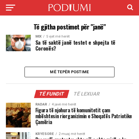
Të gjitha postimet për "janë"
MIX
5 vjet më herët
Sa të saktë janë testet e shpejta të
Coronës?
MË TEPËR POSTIME
TË FUNDIT
TË LEXUAR
RADAR
4 javë më herët
Figura të njohura të komunitetit çam
mbështesin riorganizimin e Shoqatës Patriotike
Çamëria
KRYESORE
2 muaj më herët