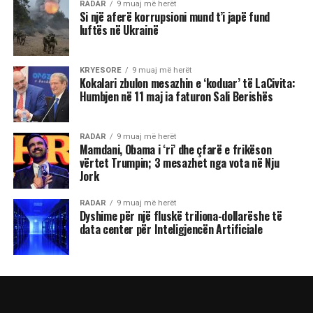
RADAR
9 muaj më herët
Si një aferë korrupsioni mund t’i japë fund
luftës në Ukrainë
KRYESORE
9 muaj më herët
Kokalari zbulon mesazhin e ‘koduar’ të LaCivita:
Humbjen në 11 maj ia faturon Sali Berishës
RADAR
9 muaj më herët
Mamdani, Obama i ‘ri’ dhe çfarë e frikëson
vërtet Trumpin; 3 mesazhet nga vota në Nju
Jork
RADAR
9 muaj më herët
Dyshime për një fluskë triliona-dollarëshe të
data center për Inteligjencën Artificiale