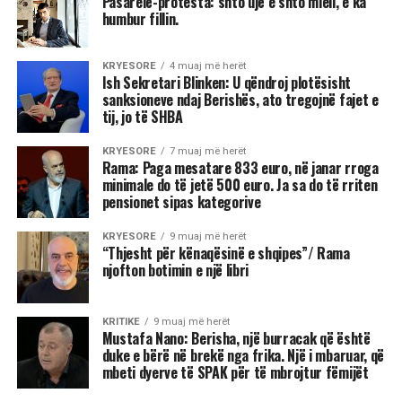
Pasarelë-protesta: shto ujë e shto miell, e ka
humbur fillin.
KRYESORE
4 muaj më herët
Ish Sekretari Blinken: U qëndroj plotësisht
sanksioneve ndaj Berishës, ato tregojnë fajet e
tij, jo të SHBA
KRYESORE
7 muaj më herët
Rama: Paga mesatare 833 euro, në janar rroga
minimale do të jetë 500 euro. Ja sa do të rriten
pensionet sipas kategorive
KRYESORE
9 muaj më herët
“Thjesht për kënaqësinë e shqipes”/ Rama
njofton botimin e një libri
KRITIKE
9 muaj më herët
Mustafa Nano: Berisha, një burracak që është
duke e bërë në brekë nga frika. Një i mbaruar, që
mbeti dyerve të SPAK për të mbrojtur fëmijët