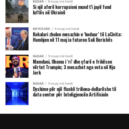
RADAR
8 muaj më herët
Si një aferë korrupsioni mund t’i japë fund
luftës në Ukrainë
KRYESORE
9 muaj më herët
Kokalari zbulon mesazhin e ‘koduar’ të LaCivita:
Humbjen në 11 maj ia faturon Sali Berishës
RADAR
9 muaj më herët
Mamdani, Obama i ‘ri’ dhe çfarë e frikëson
vërtet Trumpin; 3 mesazhet nga vota në Nju
Jork
RADAR
9 muaj më herët
Dyshime për një fluskë triliona-dollarëshe të
data center për Inteligjencën Artificiale