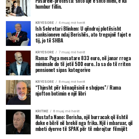
Pasarelë-protesta: shto ujë e shto miell, e ka
humbur fillin.
KRYESORE
4 muaj më herët
Ish Sekretari Blinken: U qëndroj plotësisht
sanksioneve ndaj Berishës, ato tregojnë fajet e
tij, jo të SHBA
KRYESORE
7 muaj më herët
Rama: Paga mesatare 833 euro, në janar rroga
minimale do të jetë 500 euro. Ja sa do të rriten
pensionet sipas kategorive
KRYESORE
8 muaj më herët
“Thjesht për kënaqësinë e shqipes”/ Rama
njofton botimin e një libri
KRITIKE
8 muaj më herët
Mustafa Nano: Berisha, një burracak që është
duke e bërë në brekë nga frika. Një i mbaruar, që
mbeti dyerve të SPAK për të mbrojtur fëmijët