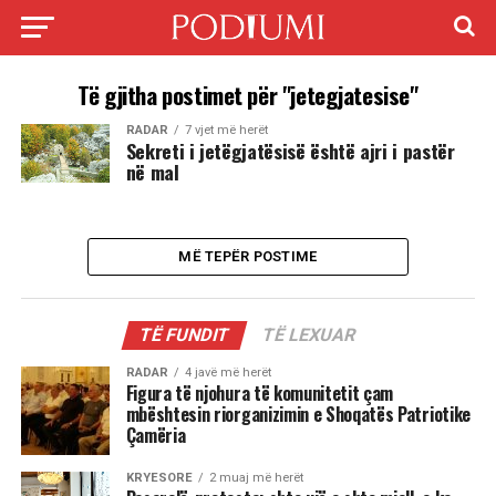
Të gjitha postimet për "jetegjatesise"
RADAR
7 vjet më herët
Sekreti i jetëgjatësisë është ajri i pastër
në mal
MË TEPËR POSTIME
TË FUNDIT
TË LEXUAR
RADAR
4 javë më herët
Figura të njohura të komunitetit çam
mbështesin riorganizimin e Shoqatës Patriotike
Çamëria
KRYESORE
2 muaj më herët