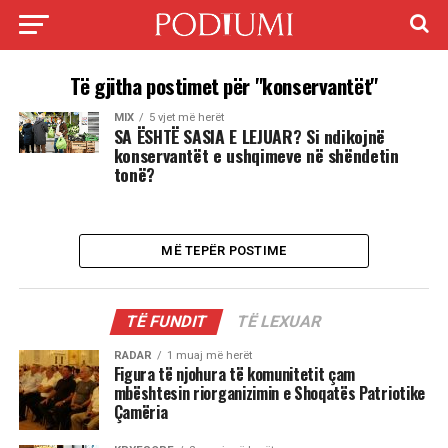
Të gjitha postimet për "konservantët"
MIX
5 vjet më herët
SA ËSHTË SASIA E LEJUAR? Si ndikojnë
konservantët e ushqimeve në shëndetin
tonë?
MË TEPËR POSTIME
TË FUNDIT
TË LEXUAR
RADAR
1 muaj më herët
Figura të njohura të komunitetit çam
mbështesin riorganizimin e Shoqatës Patriotike
Çamëria