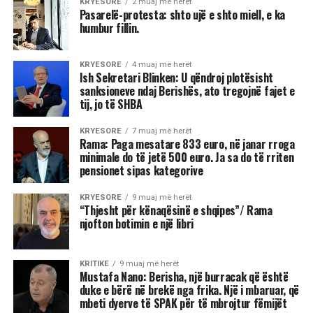
KRYESORE
2 muaj më herët
Pasarelë-protesta: shto ujë e shto miell, e ka
humbur fillin.
KRYESORE
4 muaj më herët
Ish Sekretari Blinken: U qëndroj plotësisht
sanksioneve ndaj Berishës, ato tregojnë fajet e
tij, jo të SHBA
KRYESORE
7 muaj më herët
Rama: Paga mesatare 833 euro, në janar rroga
minimale do të jetë 500 euro. Ja sa do të rriten
pensionet sipas kategorive
KRYESORE
9 muaj më herët
“Thjesht për kënaqësinë e shqipes”/ Rama
njofton botimin e një libri
KRITIKE
9 muaj më herët
Mustafa Nano: Berisha, një burracak që është
duke e bërë në brekë nga frika. Një i mbaruar, që
mbeti dyerve të SPAK për të mbrojtur fëmijët