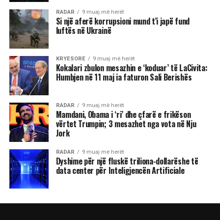
RADAR
9 muaj më herët
Si një aferë korrupsioni mund t’i japë fund
luftës në Ukrainë
KRYESORE
9 muaj më herët
Kokalari zbulon mesazhin e ‘koduar’ të LaCivita:
Humbjen në 11 maj ia faturon Sali Berishës
RADAR
9 muaj më herët
Mamdani, Obama i ‘ri’ dhe çfarë e frikëson
vërtet Trumpin; 3 mesazhet nga vota në Nju
Jork
RADAR
9 muaj më herët
Dyshime për një fluskë triliona-dollarëshe të
data center për Inteligjencën Artificiale