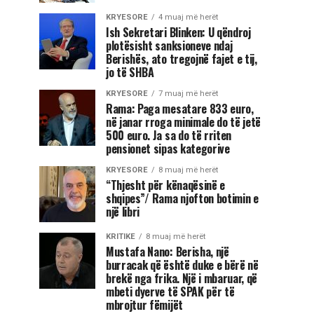
KRYESORE
4 muaj më herët
Ish Sekretari Blinken: U qëndroj
plotësisht sanksioneve ndaj
Berishës, ato tregojnë fajet e tij,
jo të SHBA
KRYESORE
7 muaj më herët
Rama: Paga mesatare 833 euro,
në janar rroga minimale do të jetë
500 euro. Ja sa do të rriten
pensionet sipas kategorive
KRYESORE
8 muaj më herët
“Thjesht për kënaqësinë e
shqipes”/ Rama njofton botimin e
një libri
KRITIKE
8 muaj më herët
Mustafa Nano: Berisha, një
burracak që është duke e bërë në
brekë nga frika. Një i mbaruar, që
mbeti dyerve të SPAK për të
mbrojtur fëmijët