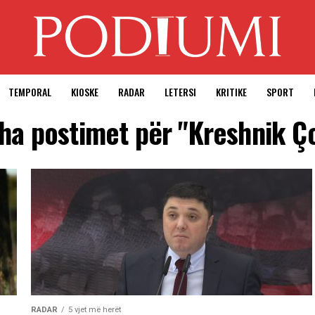
TEMPORAL
KIOSKE
RADAR
LETERSI
KRITIKE
SPORT
tha postimet për "Kreshnik Ç
RADAR
5 vjet më herët