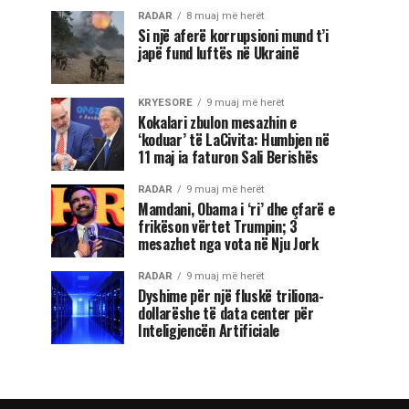
RADAR
8 muaj më herët
Si një aferë korrupsioni mund t’i
japë fund luftës në Ukrainë
KRYESORE
9 muaj më herët
Kokalari zbulon mesazhin e
‘koduar’ të LaCivita: Humbjen në
11 maj ia faturon Sali Berishës
RADAR
9 muaj më herët
Mamdani, Obama i ‘ri’ dhe çfarë e
frikëson vërtet Trumpin; 3
mesazhet nga vota në Nju Jork
RADAR
9 muaj më herët
Dyshime për një fluskë triliona-
dollarëshe të data center për
Inteligjencën Artificiale