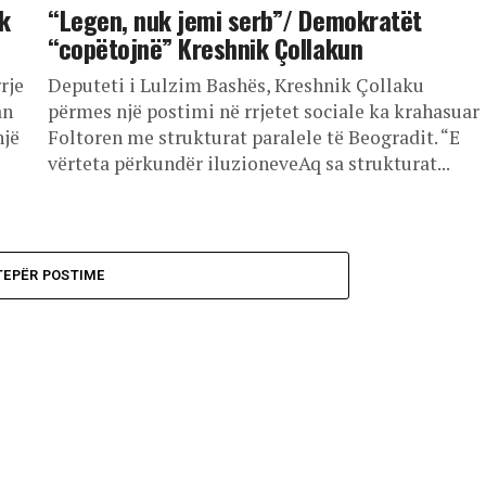
k
“Legen, nuk jemi serb”/ Demokratët
“copëtojnë” Kreshnik Çollakun
rje
Deputeti i Lulzim Bashës, Kreshnik Çollaku
an
përmes një postimi në rrjetet sociale ka krahasuar
një
Foltoren me strukturat paralele të Beogradit. “E
vërteta përkundër iluzioneveAq sa strukturat...
TEPËR POSTIME