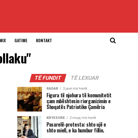
MIX
GATIME
KONTAKT
ollaku"
TË FUNDIT
TË LEXUAR
RADAR
3 javë më herët
Figura të njohura të komunitetit
çam mbështesin riorganizimin e
Shoqatës Patriotike Çamëria
KRYESORE
2 muaj më herët
Pasarelë-protesta: shto ujë e
shto miell, e ka humbur fillin.