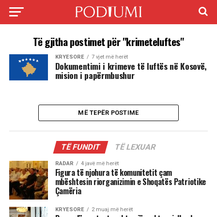
Të gjitha postimet për "krimeteluftes"
KRYESORE
7 vjet më herët
Dokumentimi i krimeve të luftës në Kosovë,
mision i papërmbushur
MË TEPËR POSTIME
TË FUNDIT
TË LEXUAR
RADAR
4 javë më herët
Figura të njohura të komunitetit çam
mbështesin riorganizimin e Shoqatës Patriotike
Çamëria
KRYESORE
2 muaj më herët