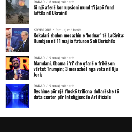
RADAR
8 muaj më herët
Si një aferë korrupsioni mund t’i japë fund
luftës në Ukrainë
KRYESORE
9 muaj më herët
Kokalari zbulon mesazhin e ‘koduar’ të LaCivita:
Humbjen në 11 maj ia faturon Sali Berishës
RADAR
9 muaj më herët
Mamdani, Obama i ‘ri’ dhe çfarë e frikëson
vërtet Trumpin; 3 mesazhet nga vota në Nju
Jork
RADAR
9 muaj më herët
Dyshime për një fluskë triliona-dollarëshe të
data center për Inteligjencën Artificiale