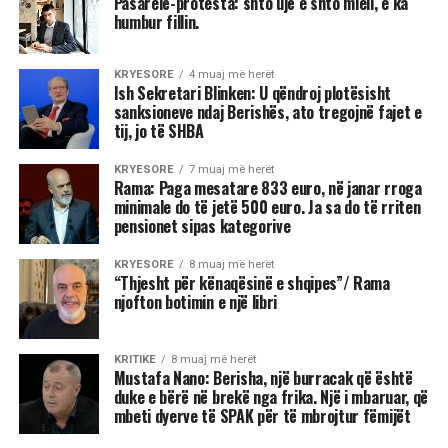
Pasarelë-protesta: shto ujë e shto miell, e ka
humbur fillin.
KRYESORE
4 muaj më herët
Ish Sekretari Blinken: U qëndroj plotësisht
sanksioneve ndaj Berishës, ato tregojnë fajet e
tij, jo të SHBA
KRYESORE
7 muaj më herët
Rama: Paga mesatare 833 euro, në janar rroga
minimale do të jetë 500 euro. Ja sa do të rriten
pensionet sipas kategorive
KRYESORE
8 muaj më herët
“Thjesht për kënaqësinë e shqipes”/ Rama
njofton botimin e një libri
KRITIKE
8 muaj më herët
Mustafa Nano: Berisha, një burracak që është
duke e bërë në brekë nga frika. Një i mbaruar, që
mbeti dyerve të SPAK për të mbrojtur fëmijët