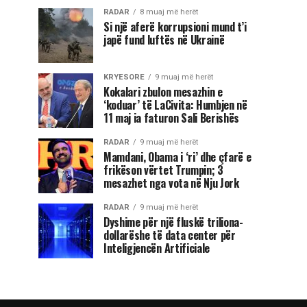
RADAR
8 muaj më herët
Si një aferë korrupsioni mund t’i
japë fund luftës në Ukrainë
KRYESORE
9 muaj më herët
Kokalari zbulon mesazhin e
‘koduar’ të LaCivita: Humbjen në
11 maj ia faturon Sali Berishës
RADAR
9 muaj më herët
Mamdani, Obama i ‘ri’ dhe çfarë e
frikëson vërtet Trumpin; 3
mesazhet nga vota në Nju Jork
RADAR
9 muaj më herët
Dyshime për një fluskë triliona-
dollarëshe të data center për
Inteligjencën Artificiale