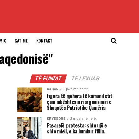
MIX
GATIME
KONTAKT
Maqedonisë"
TË FUNDIT
TË LEXUAR
RADAR
3 javë më herët
Figura të njohura të komunitetit
çam mbështesin riorganizimin e
Shoqatës Patriotike Çamëria
KRYESORE
2 muaj më herët
Pasarelë-protesta: shto ujë e
shto miell, e ka humbur fillin.