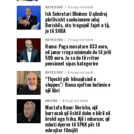
KRYESORE
4 muaj më herët
Ish Sekretari Blinken: U qëndroj
plotësisht sanksioneve ndaj
Berishës, ato tregojnë fajet e tij,
jo të SHBA
KRYESORE
7 muaj më herët
Rama: Paga mesatare 833 euro,
në janar rroga minimale do të jetë
500 euro. Ja sa do të rriten
pensionet sipas kategorive
KRYESORE
8 muaj më herët
“Thjesht për kënaqësinë e
shqipes”/ Rama njofton botimin e
një libri
KRITIKE
8 muaj më herët
Mustafa Nano: Berisha, një
burracak që është duke e bërë në
brekë nga frika. Një i mbaruar, që
mbeti dyerve të SPAK për të
mbrojtur fëmijët