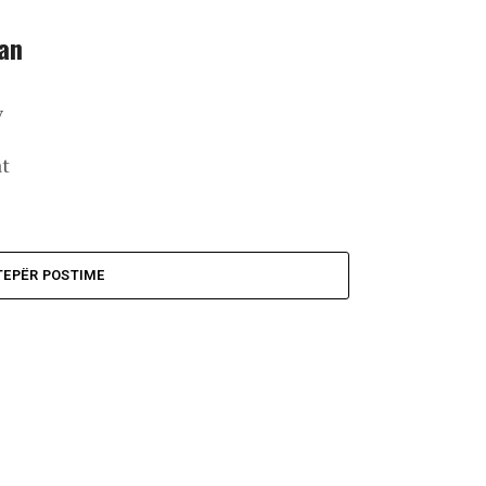
ran
v
at
TEPËR POSTIME