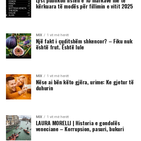
Lyst publikon listën e 10 markave më të
kërkuara të modës për fillimin e vitit 2025
MIX
1 vit më herët
Një fakt i çuditshëm shkencor? – Fiku nuk
është frut. Është lule
MIX
1 vit më herët
Nëse ai bën këto gjëra, urime: Ke gjetur të
duhurin
MIX
1 vit më herët
LAURA MORELLI | Historia e gondolës
veneciane – Korrupsion, pasuri, bukuri