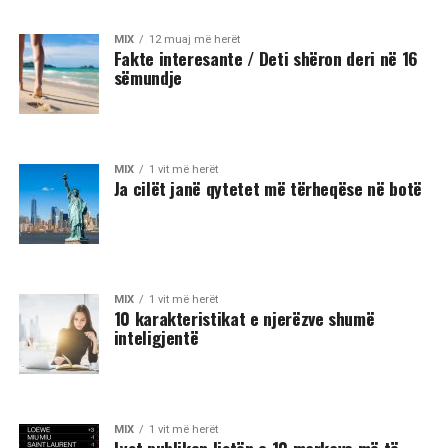
MIX
12 muaj më herët
Fakte interesante / Deti shëron deri në 16
sëmundje
MIX
1 vit më herët
Ja cilët janë qytetet më tërheqëse në botë
MIX
1 vit më herët
10 karakteristikat e njerëzve shumë
inteligjentë
MIX
1 vit më herët