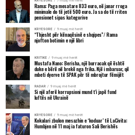
KRYESORE
7 muaj më herët
Rama: Paga mesatare 833 euro, në janar rroga
minimale do të jetë 500 euro. Ja sa do të rriten
pensionet sipas kategorive
KRYESORE
9 muaj më herët
“Thjesht për kënaqësinë e shqipes”/ Rama
njofton botimin e një libri
KRITIKE
9 muaj më herët
Mustafa Nano: Berisha, një burracak që është
duke e bërë në brekë nga frika. Një i mbaruar, që
mbeti dyerve të SPAK për të mbrojtur fëmijët
RADAR
9 muaj më herët
Si një aferë korrupsioni mund t’i japë fund
luftës në Ukrainë
KRYESORE
9 muaj më herët
Kokalari zbulon mesazhin e ‘koduar’ të LaCivita:
Humbjen në 11 maj ia faturon Sali Berishës