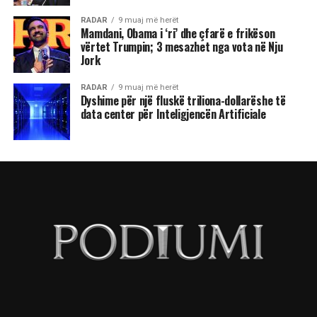
RADAR
9 muaj më herët
Mamdani, Obama i ‘ri’ dhe çfarë e frikëson
vërtet Trumpin; 3 mesazhet nga vota në Nju
Jork
RADAR
9 muaj më herët
Dyshime për një fluskë triliona-dollarëshe të
data center për Inteligjencën Artificiale