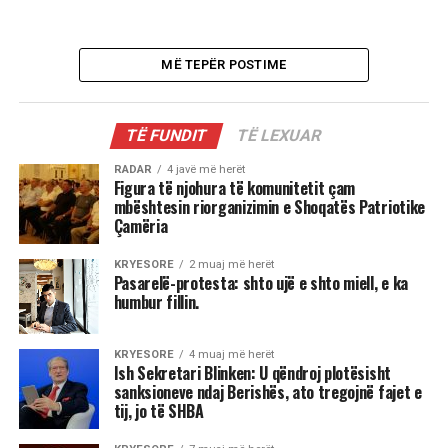
MË TEPËR POSTIME
TË FUNDIT
TË LEXUAR
RADAR
4 javë më herët
Figura të njohura të komunitetit çam
mbështesin riorganizimin e Shoqatës Patriotike
Çamëria
KRYESORE
2 muaj më herët
Pasarelë-protesta: shto ujë e shto miell, e ka
humbur fillin.
KRYESORE
4 muaj më herët
Ish Sekretari Blinken: U qëndroj plotësisht
sanksioneve ndaj Berishës, ato tregojnë fajet e
tij, jo të SHBA