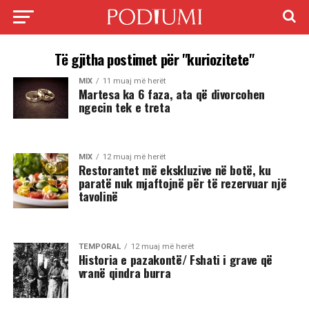
Të gjitha postimet për "kuriozitete"
MIX
11 muaj më herët
Martesa ka 6 faza, ata që divorcohen
ngecin tek e treta
MIX
12 muaj më herët
Restorantet më ekskluzive në botë, ku
paratë nuk mjaftojnë për të rezervuar një
tavolinë
TEMPORAL
12 muaj më herët
Historia e pazakontë/ Fshati i grave që
vranë qindra burra