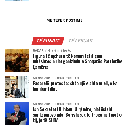
MË TEPËR POSTIME
TË FUNDIT
TË LEXUAR
RADAR
4 javë më herët
Figura të njohura të komunitetit çam
mbështesin riorganizimin e Shoqatës Patriotike
Çamëria
KRYESORE
2 muaj më herët
Pasarelë-protesta: shto ujë e shto miell, e ka
humbur fillin.
KRYESORE
4 muaj më herët
Ish Sekretari Blinken: U qëndroj plotësisht
sanksioneve ndaj Berishës, ato tregojnë fajet e
tij, jo të SHBA