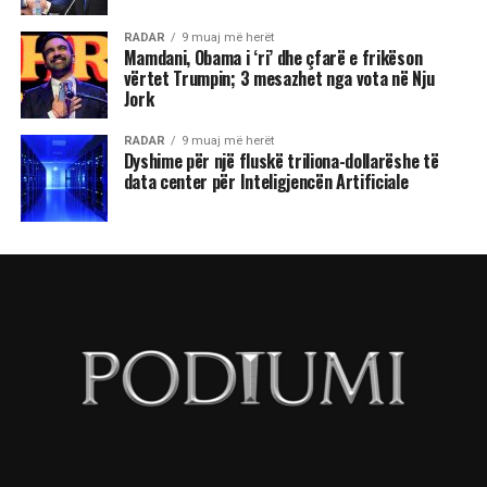
RADAR
9 muaj më herët
Mamdani, Obama i ‘ri’ dhe çfarë e frikëson
vërtet Trumpin; 3 mesazhet nga vota në Nju
Jork
RADAR
9 muaj më herët
Dyshime për një fluskë triliona-dollarëshe të
data center për Inteligjencën Artificiale