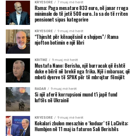
KRYESORE
7 muaj më herët
Rama: Paga mesatare 833 euro, në janar rroga
minimale do të jetë 500 euro. Ja sa do të rriten
pensionet sipas kategorive
KRYESORE
9 muaj më herët
“Thjesht për kënaqësinë e shqipes”/ Rama
njofton botimin e një libri
KRITIKE
9 muaj më herët
Mustafa Nano: Berisha, një burracak që është
duke e bërë në brekë nga frika. Një i mbaruar, që
mbeti dyerve të SPAK për të mbrojtur fëmijët
RADAR
9 muaj më herët
Si një aferë korrupsioni mund t’i japë fund
luftës në Ukrainë
KRYESORE
9 muaj më herët
Kokalari zbulon mesazhin e ‘koduar’ të LaCivita:
Humbjen në 11 maj ia faturon Sali Berishës