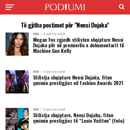
Të gjitha postimet për "Nensi Dojaka"
MIX
4 vjet më herët
Megan Fox zgjedh stilisten shqiptare Nensi
Dojaka për në premierën e dokumentarit të
Machine Gun Kelly
MIX
5 vjet më herët
Stilistja shqiptare Nensi Dojaka, fiton
çmimin prestigjioz në Fashion Awards 2021
MIX
5 vjet më herët
Stilistja shqiptare, Nensi Dojaka, fiton
çmimin prestigjioz të “Louis Vuitton” (foto)