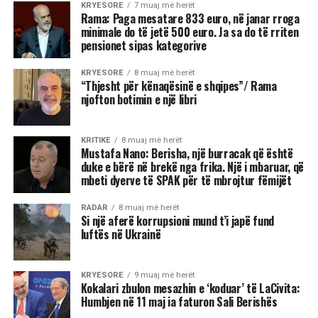
KRYESORE
7 muaj më herët
Rama: Paga mesatare 833 euro, në janar rroga
minimale do të jetë 500 euro. Ja sa do të rriten
pensionet sipas kategorive
KRYESORE
8 muaj më herët
“Thjesht për kënaqësinë e shqipes”/ Rama
njofton botimin e një libri
KRITIKE
8 muaj më herët
Mustafa Nano: Berisha, një burracak që është
duke e bërë në brekë nga frika. Një i mbaruar, që
mbeti dyerve të SPAK për të mbrojtur fëmijët
RADAR
8 muaj më herët
Si një aferë korrupsioni mund t’i japë fund
luftës në Ukrainë
KRYESORE
9 muaj më herët
Kokalari zbulon mesazhin e ‘koduar’ të LaCivita:
Humbjen në 11 maj ia faturon Sali Berishës