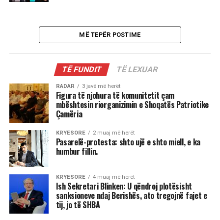
MË TEPËR POSTIME
TË FUNDIT
TË LEXUAR
RADAR
3 javë më herët
Figura të njohura të komunitetit çam
mbështesin riorganizimin e Shoqatës Patriotike
Çamëria
KRYESORE
2 muaj më herët
Pasarelë-protesta: shto ujë e shto miell, e ka
humbur fillin.
KRYESORE
4 muaj më herët
Ish Sekretari Blinken: U qëndroj plotësisht
sanksioneve ndaj Berishës, ato tregojnë fajet e
tij, jo të SHBA