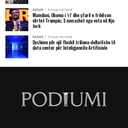
RADAR
9 muaj më herët
Mamdani, Obama i ‘ri’ dhe çfarë e frikëson
vërtet Trumpin; 3 mesazhet nga vota në Nju
Jork
RADAR
9 muaj më herët
Dyshime për një fluskë triliona-dollarëshe të
data center për Inteligjencën Artificiale