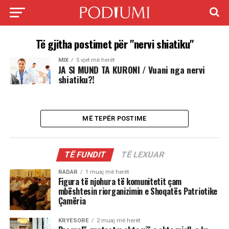
Të gjitha postimet për "nervi shiatiku"
MIX
5 vjet më herët
JA SI MUND TA KURONI / Vuani nga nervi
shiatiku?!
MË TEPËR POSTIME
TË FUNDIT
TË LEXUAR
RADAR
1 muaj më herët
Figura të njohura të komunitetit çam
mbështesin riorganizimin e Shoqatës Patriotike
Çamëria
KRYESORE
2 muaj më herët