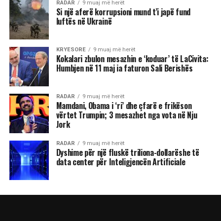
RADAR
9 muaj më herët
Si një aferë korrupsioni mund t’i japë fund
luftës në Ukrainë
KRYESORE
9 muaj më herët
Kokalari zbulon mesazhin e ‘koduar’ të LaCivita:
Humbjen në 11 maj ia faturon Sali Berishës
RADAR
9 muaj më herët
Mamdani, Obama i ‘ri’ dhe çfarë e frikëson
vërtet Trumpin; 3 mesazhet nga vota në Nju
Jork
RADAR
9 muaj më herët
Dyshime për një fluskë triliona-dollarëshe të
data center për Inteligjencën Artificiale