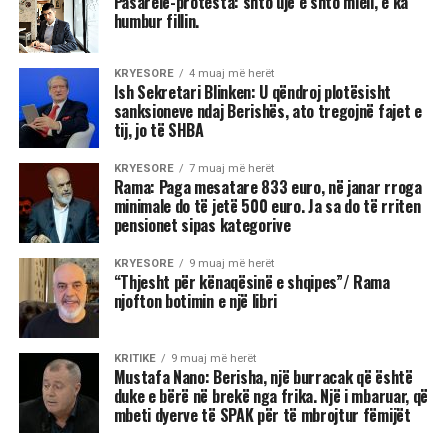
Pasarelë-protesta: shto ujë e shto miell, e ka
humbur fillin.
KRYESORE
4 muaj më herët
Ish Sekretari Blinken: U qëndroj plotësisht
sanksioneve ndaj Berishës, ato tregojnë fajet e
tij, jo të SHBA
KRYESORE
7 muaj më herët
Rama: Paga mesatare 833 euro, në janar rroga
minimale do të jetë 500 euro. Ja sa do të rriten
pensionet sipas kategorive
KRYESORE
9 muaj më herët
“Thjesht për kënaqësinë e shqipes”/ Rama
njofton botimin e një libri
KRITIKE
9 muaj më herët
Mustafa Nano: Berisha, një burracak që është
duke e bërë në brekë nga frika. Një i mbaruar, që
mbeti dyerve të SPAK për të mbrojtur fëmijët