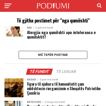
Të gjitha postimet për "nga qumështi"
MIX
5 vjet më herët
Alergjia nga qumështi apo intoleranca e
qumështit?
MË TEPËR POSTIME
TË FUNDIT
TË LEXUAR
RADAR
3 javë më herët
Figura të njohura të komunitetit çam
mbështesin riorganizimin e Shoqatës Patriotike
Çamëria
KRYESORE
2 muaj më herët