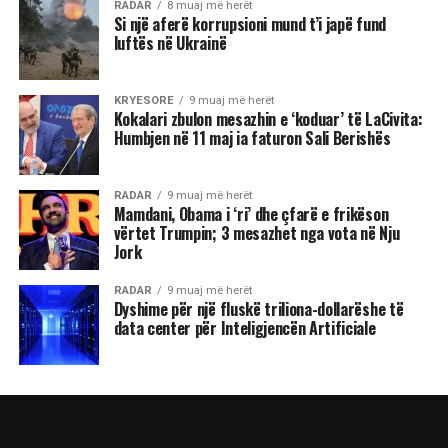
RADAR
8 muaj më herët
Si një aferë korrupsioni mund t’i japë fund
luftës në Ukrainë
KRYESORE
9 muaj më herët
Kokalari zbulon mesazhin e ‘koduar’ të LaCivita:
Humbjen në 11 maj ia faturon Sali Berishës
RADAR
9 muaj më herët
Mamdani, Obama i ‘ri’ dhe çfarë e frikëson
vërtet Trumpin; 3 mesazhet nga vota në Nju
Jork
RADAR
9 muaj më herët
Dyshime për një fluskë triliona-dollarëshe të
data center për Inteligjencën Artificiale