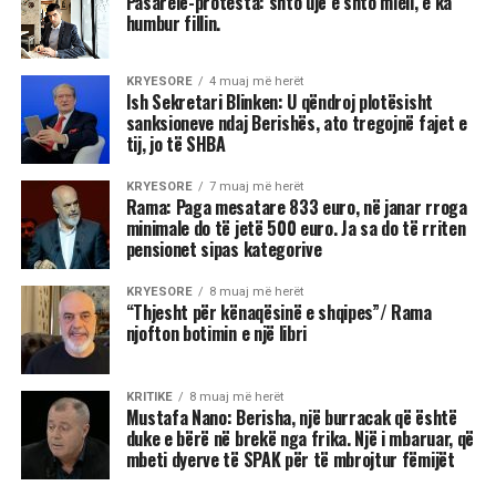
Pasarelë-protesta: shto ujë e shto miell, e ka
humbur fillin.
KRYESORE
4 muaj më herët
Ish Sekretari Blinken: U qëndroj plotësisht
sanksioneve ndaj Berishës, ato tregojnë fajet e
tij, jo të SHBA
KRYESORE
7 muaj më herët
Rama: Paga mesatare 833 euro, në janar rroga
minimale do të jetë 500 euro. Ja sa do të rriten
pensionet sipas kategorive
KRYESORE
8 muaj më herët
“Thjesht për kënaqësinë e shqipes”/ Rama
njofton botimin e një libri
KRITIKE
8 muaj më herët
Mustafa Nano: Berisha, një burracak që është
duke e bërë në brekë nga frika. Një i mbaruar, që
mbeti dyerve të SPAK për të mbrojtur fëmijët