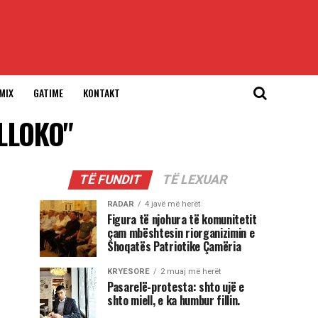
MIX
GATIME
KONTAKT
FLLOKO"
TË FUNDIT
TË LEXUAR
RADAR
4 javë më herët
Figura të njohura të komunitetit
çam mbështesin riorganizimin e
Shoqatës Patriotike Çamëria
KRYESORE
2 muaj më herët
Pasarelë-protesta: shto ujë e
shto miell, e ka humbur fillin.