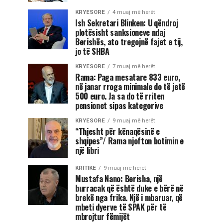
KRYESORE
4 muaj më herët
Ish Sekretari Blinken: U qëndroj
plotësisht sanksioneve ndaj
Berishës, ato tregojnë fajet e tij,
jo të SHBA
KRYESORE
7 muaj më herët
Rama: Paga mesatare 833 euro,
në janar rroga minimale do të jetë
500 euro. Ja sa do të rriten
pensionet sipas kategorive
KRYESORE
9 muaj më herët
“Thjesht për kënaqësinë e
shqipes”/ Rama njofton botimin e
një libri
KRITIKE
9 muaj më herët
Mustafa Nano: Berisha, një
burracak që është duke e bërë në
brekë nga frika. Një i mbaruar, që
mbeti dyerve të SPAK për të
mbrojtur fëmijët