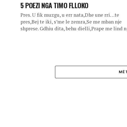
5 POEZI NGA TIMO FLLOKO
Pres. U fik muzgu, u err nata,Dhe une rri…te
pres,Bej te iki, s’me le zemra,Se me mban nje
shprese. Gdhiu dita, behu dielli,Prape me lind nj
MË 