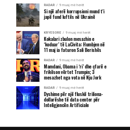
RADAR
9 muaj më herët
Si një aferë korrupsioni mund t’i
japë fund luftës në Ukrainë
KRYESORE
9 muaj më herët
Kokalari zbulon mesazhin e
‘koduar’ të LaCivita: Humbjen në
11 maj ia faturon Sali Berishës
RADAR
9 muaj më herët
Mamdani, Obama i ‘ri’ dhe çfarë e
frikëson vërtet Trumpin; 3
mesazhet nga vota në Nju Jork
RADAR
9 muaj më herët
Dyshime për një fluskë triliona-
dollarëshe të data center për
Inteligjencën Artificiale