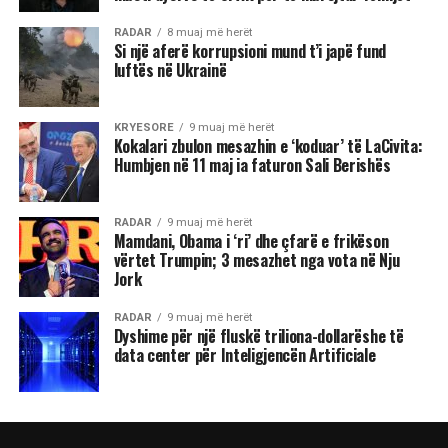
RADAR
8 muaj më herët
Si një aferë korrupsioni mund t’i japë fund
luftës në Ukrainë
KRYESORE
9 muaj më herët
Kokalari zbulon mesazhin e ‘koduar’ të LaCivita:
Humbjen në 11 maj ia faturon Sali Berishës
RADAR
9 muaj më herët
Mamdani, Obama i ‘ri’ dhe çfarë e frikëson
vërtet Trumpin; 3 mesazhet nga vota në Nju
Jork
RADAR
9 muaj më herët
Dyshime për një fluskë triliona-dollarëshe të
data center për Inteligjencën Artificiale