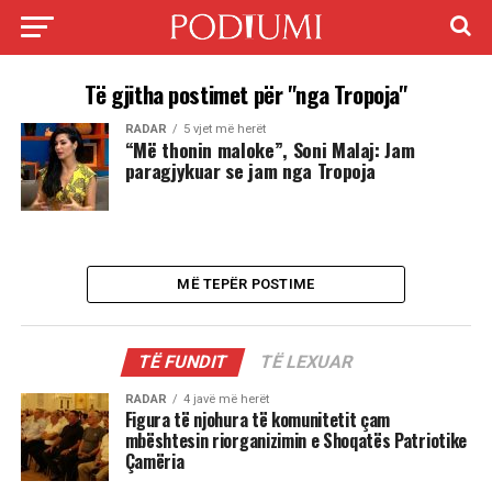
Të gjitha postimet për "nga Tropoja"
RADAR
5 vjet më herët
“Më thonin maloke”, Soni Malaj: Jam
paragjykuar se jam nga Tropoja
MË TEPËR POSTIME
TË FUNDIT
TË LEXUAR
RADAR
4 javë më herët
Figura të njohura të komunitetit çam
mbështesin riorganizimin e Shoqatës Patriotike
Çamëria