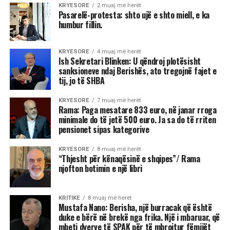
KRYESORE
2 muaj më herët
Pasarelë-protesta: shto ujë e shto miell, e ka
humbur fillin.
KRYESORE
4 muaj më herët
Ish Sekretari Blinken: U qëndroj plotësisht
sanksioneve ndaj Berishës, ato tregojnë fajet e
tij, jo të SHBA
KRYESORE
7 muaj më herët
Rama: Paga mesatare 833 euro, në janar rroga
minimale do të jetë 500 euro. Ja sa do të rriten
pensionet sipas kategorive
KRYESORE
8 muaj më herët
“Thjesht për kënaqësinë e shqipes”/ Rama
njofton botimin e një libri
KRITIKE
8 muaj më herët
Mustafa Nano: Berisha, një burracak që është
duke e bërë në brekë nga frika. Një i mbaruar, që
mbeti dyerve të SPAK për të mbrojtur fëmijët