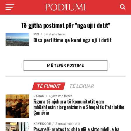
Të gjitha postimet për "nga uji i detit"
MIX
5 vjet më herët
Disa perfitime qe kemi nga uji i detit
MË TEPËR POSTIME
TË FUNDIT
TË LEXUAR
RADAR
4 javë më herët
Figura të njohura të komunitetit çam
mbështesin riorganizimin e Shoqatës Patriotike
Çamëria
KRYESORE
2 muaj më herët
Pasarelë-protesta: shto ujë e shto miell, e ka