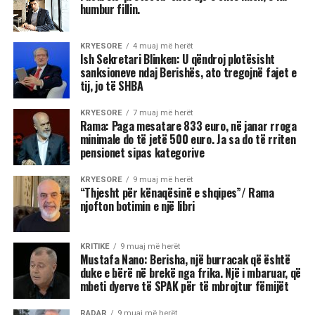
humbur fillin.
KRYESORE
4 muaj më herët
Ish Sekretari Blinken: U qëndroj plotësisht
sanksioneve ndaj Berishës, ato tregojnë fajet e
tij, jo të SHBA
KRYESORE
7 muaj më herët
Rama: Paga mesatare 833 euro, në janar rroga
minimale do të jetë 500 euro. Ja sa do të rriten
pensionet sipas kategorive
KRYESORE
9 muaj më herët
“Thjesht për kënaqësinë e shqipes”/ Rama
njofton botimin e një libri
KRITIKE
9 muaj më herët
Mustafa Nano: Berisha, një burracak që është
duke e bërë në brekë nga frika. Një i mbaruar, që
mbeti dyerve të SPAK për të mbrojtur fëmijët
RADAR
9 muaj më herët