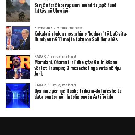
Si një aferë korrupsioni mund t’i japë fund
luftës në Ukrainë
KRYESORE
9 muaj më herët
Kokalari zbulon mesazhin e ‘koduar’ të LaCivita:
Humbjen në 11 maj ia faturon Sali Berishës
RADAR
9 muaj më herët
Mamdani, Obama i ‘ri’ dhe çfarë e frikëson
vërtet Trumpin; 3 mesazhet nga vota në Nju
Jork
RADAR
9 muaj më herët
Dyshime për një fluskë triliona-dollarëshe të
data center për Inteligjencën Artificiale