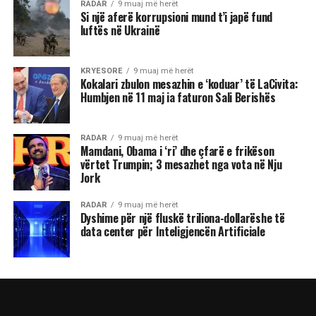
RADAR
9 muaj më herët
Si një aferë korrupsioni mund t’i japë fund
luftës në Ukrainë
KRYESORE
9 muaj më herët
Kokalari zbulon mesazhin e ‘koduar’ të LaCivita:
Humbjen në 11 maj ia faturon Sali Berishës
RADAR
9 muaj më herët
Mamdani, Obama i ‘ri’ dhe çfarë e frikëson
vërtet Trumpin; 3 mesazhet nga vota në Nju
Jork
RADAR
9 muaj më herët
Dyshime për një fluskë triliona-dollarëshe të
data center për Inteligjencën Artificiale