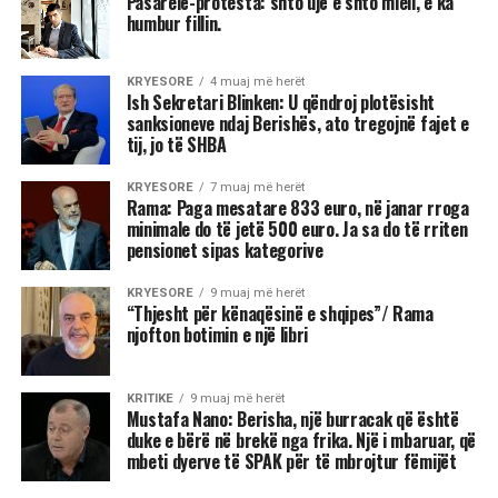
Pasarelë-protesta: shto ujë e shto miell, e ka
humbur fillin.
KRYESORE
4 muaj më herët
Ish Sekretari Blinken: U qëndroj plotësisht
sanksioneve ndaj Berishës, ato tregojnë fajet e
tij, jo të SHBA
KRYESORE
7 muaj më herët
Rama: Paga mesatare 833 euro, në janar rroga
minimale do të jetë 500 euro. Ja sa do të rriten
pensionet sipas kategorive
KRYESORE
9 muaj më herët
“Thjesht për kënaqësinë e shqipes”/ Rama
njofton botimin e një libri
KRITIKE
9 muaj më herët
Mustafa Nano: Berisha, një burracak që është
duke e bërë në brekë nga frika. Një i mbaruar, që
mbeti dyerve të SPAK për të mbrojtur fëmijët