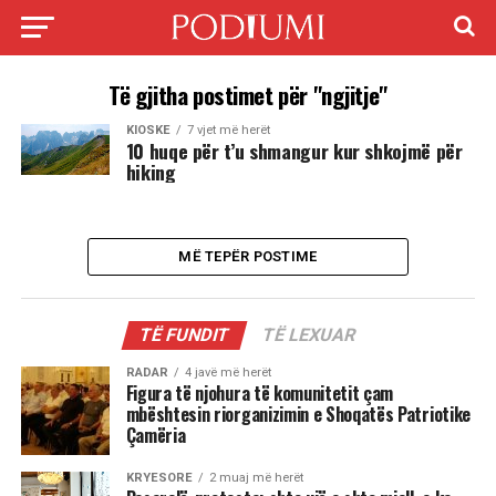
Të gjitha postimet për "ngjitje"
KIOSKE
7 vjet më herët
10 huqe për t’u shmangur kur shkojmë për
hiking
MË TEPËR POSTIME
TË FUNDIT
TË LEXUAR
RADAR
4 javë më herët
Figura të njohura të komunitetit çam
mbështesin riorganizimin e Shoqatës Patriotike
Çamëria
KRYESORE
2 muaj më herët