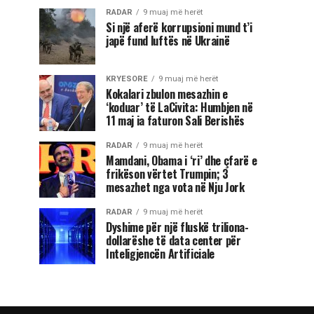
RADAR
9 muaj më herët
Si një aferë korrupsioni mund t’i
japë fund luftës në Ukrainë
KRYESORE
9 muaj më herët
Kokalari zbulon mesazhin e
‘koduar’ të LaCivita: Humbjen në
11 maj ia faturon Sali Berishës
RADAR
9 muaj më herët
Mamdani, Obama i ‘ri’ dhe çfarë e
frikëson vërtet Trumpin; 3
mesazhet nga vota në Nju Jork
RADAR
9 muaj më herët
Dyshime për një fluskë triliona-
dollarëshe të data center për
Inteligjencën Artificiale