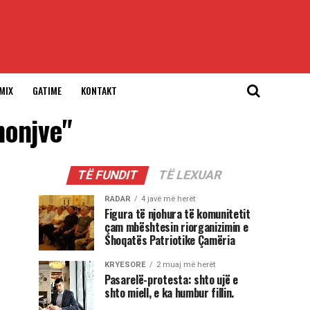
MIX
GATIME
KONTAKT
honjve"
TË FUNDIT
TË LEXUAR
RADAR
4 javë më herët
Figura të njohura të komunitetit
çam mbështesin riorganizimin e
Shoqatës Patriotike Çamëria
KRYESORE
2 muaj më herët
Pasarelë-protesta: shto ujë e
shto miell, e ka humbur fillin.