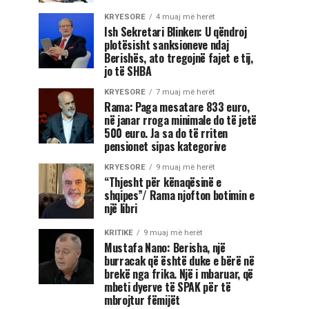
KRYESORE
4 muaj më herët
Ish Sekretari Blinken: U qëndroj
plotësisht sanksioneve ndaj
Berishës, ato tregojnë fajet e tij,
jo të SHBA
KRYESORE
7 muaj më herët
Rama: Paga mesatare 833 euro,
në janar rroga minimale do të jetë
500 euro. Ja sa do të rriten
pensionet sipas kategorive
KRYESORE
9 muaj më herët
“Thjesht për kënaqësinë e
shqipes”/ Rama njofton botimin e
një libri
KRITIKE
9 muaj më herët
Mustafa Nano: Berisha, një
burracak që është duke e bërë në
brekë nga frika. Një i mbaruar, që
mbeti dyerve të SPAK për të
mbrojtur fëmijët