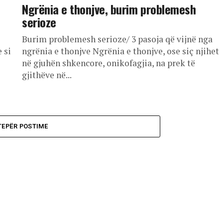
Ngrënia e thonjve, burim problemesh
serioze
Burim problemesh serioze/ 3 pasoja që vijnë nga
 si
ngrënia e thonjve Ngrënia e thonjve, ose siç njihet
në gjuhën shkencore, onikofagjia, na prek të
gjithëve në...
TEPËR POSTIME