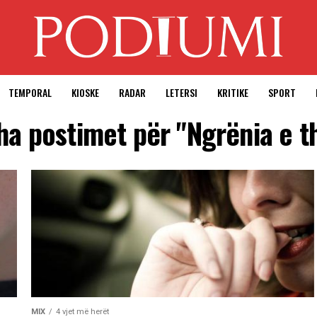
TEMPORAL
KIOSKE
RADAR
LETERSI
KRITIKE
SPORT
tha postimet për "Ngrënia e t
MIX
4 vjet më herët