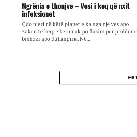
Ngrënia e thonjve – Vesi i keq që nxit
infeksionet
Çdo njeri në këtë planet e ka nga një ves apo
zakon të keq, e këtu nuk po flasim për probleme
bixhozi apo duhanpirja. Në...
MË 