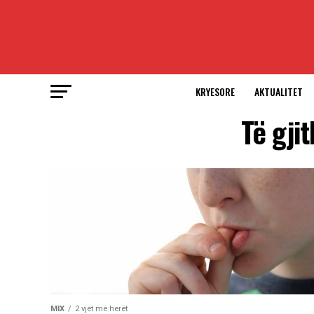
KRYESORE
AKTUALITET
Të gji
MIX
2 vjet më herët