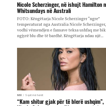
Nicole Scherzinger, në ishujt Hamilton 
Whitsundays në Australi
FOTO: Këngëtarja Nicole Scherzinger “ngre”
temperaturat nga Australia Nicole Scherzinger,
vodhi vëmendjen e fansave teksa ushfaq me bik
ngjyrë blu dhe të bardhë. Këngëtarja ndau një...
MIX
5 vjet më herët
“Kam shitur gjak për të blerë ushqim”,