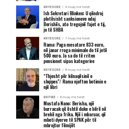
KRYESORE
4 muaj më herët
Ish Sekretari Blinken: U qëndroj
plotësisht sanksioneve ndaj
Berishës, ato tregojnë fajet e tij,
jo të SHBA
KRYESORE
7 muaj më herët
Rama: Paga mesatare 833 euro,
në janar rroga minimale do të jetë
500 euro. Ja sa do të rriten
pensionet sipas kategorive
KRYESORE
8 muaj më herët
“Thjesht për kënaqësinë e
shqipes”/ Rama njofton botimin e
një libri
KRITIKE
8 muaj më herët
Mustafa Nano: Berisha, një
burracak që është duke e bërë në
brekë nga frika. Një i mbaruar, që
mbeti dyerve të SPAK për të
mbrojtur fëmijët