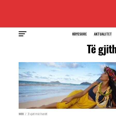
KRYESORE
AKTUALITET
Të gjit
MIX
3 vjet më herët