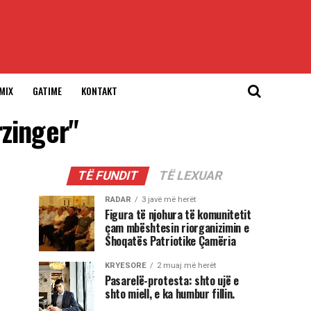
MIX
GATIME
KONTAKT
rzinger"
TË FUNDIT
TË LEXUAR
RADAR
3 javë më herët
Figura të njohura të komunitetit
çam mbështesin riorganizimin e
Shoqatës Patriotike Çamëria
KRYESORE
2 muaj më herët
Pasarelë-protesta: shto ujë e
shto miell, e ka humbur fillin.