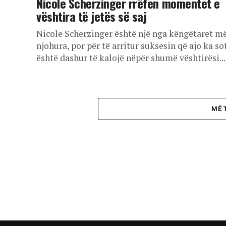
Nicole Scherzinger rrëfen momentet e
vështira të jetës së saj
Nicole Scherzinger është një nga këngëtaret më
njohura, por për të arritur suksesin që ajo ka sot
është dashur të kalojë nëpër shumë vështirësi...
MË 