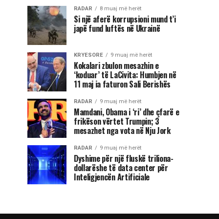
RADAR
8 muaj më herët
Si një aferë korrupsioni mund t’i
japë fund luftës në Ukrainë
KRYESORE
9 muaj më herët
Kokalari zbulon mesazhin e
‘koduar’ të LaCivita: Humbjen në
11 maj ia faturon Sali Berishës
RADAR
9 muaj më herët
Mamdani, Obama i ‘ri’ dhe çfarë e
frikëson vërtet Trumpin; 3
mesazhet nga vota në Nju Jork
RADAR
9 muaj më herët
Dyshime për një fluskë triliona-
dollarëshe të data center për
Inteligjencën Artificiale