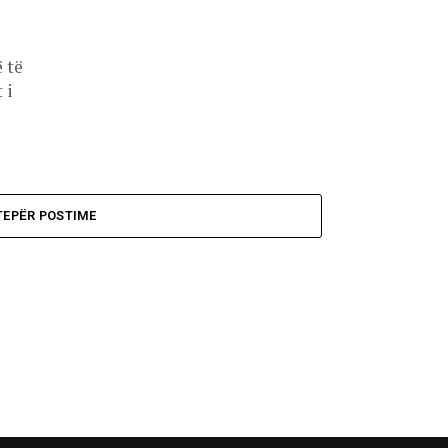
 të
 i
TEPËR POSTIME