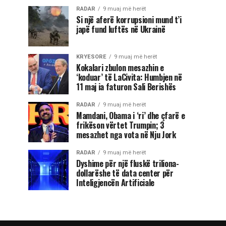
RADAR
9 muaj më herët
Si një aferë korrupsioni mund t’i
japë fund luftës në Ukrainë
KRYESORE
9 muaj më herët
Kokalari zbulon mesazhin e
‘koduar’ të LaCivita: Humbjen në
11 maj ia faturon Sali Berishës
RADAR
9 muaj më herët
Mamdani, Obama i ‘ri’ dhe çfarë e
frikëson vërtet Trumpin; 3
mesazhet nga vota në Nju Jork
RADAR
9 muaj më herët
Dyshime për një fluskë triliona-
dollarëshe të data center për
Inteligjencën Artificiale