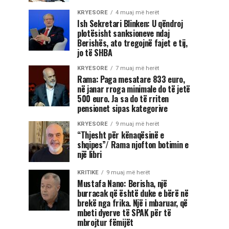
KRYESORE
4 muaj më herët
Ish Sekretari Blinken: U qëndroj
plotësisht sanksioneve ndaj
Berishës, ato tregojnë fajet e tij,
jo të SHBA
KRYESORE
7 muaj më herët
Rama: Paga mesatare 833 euro,
në janar rroga minimale do të jetë
500 euro. Ja sa do të rriten
pensionet sipas kategorive
KRYESORE
9 muaj më herët
“Thjesht për kënaqësinë e
shqipes”/ Rama njofton botimin e
një libri
KRITIKE
9 muaj më herët
Mustafa Nano: Berisha, një
burracak që është duke e bërë në
brekë nga frika. Një i mbaruar, që
mbeti dyerve të SPAK për të
mbrojtur fëmijët