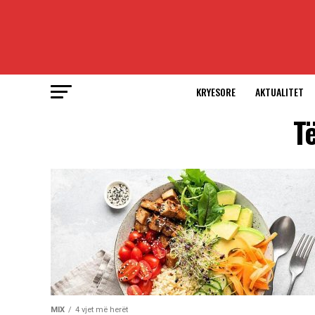
KRYESORE
AKTUALITET
Të
MIX
4 vjet më herët