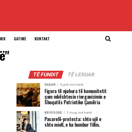
MIX
GATIME
KONTAKT
rë"
TË FUNDIT
TË LEXUAR
RADAR
4 javë më herët
Figura të njohura të komunitetit
çam mbështesin riorganizimin e
Shoqatës Patriotike Çamëria
KRYESORE
2 muaj më herët
Pasarelë-protesta: shto ujë e
shto miell, e ka humbur fillin.