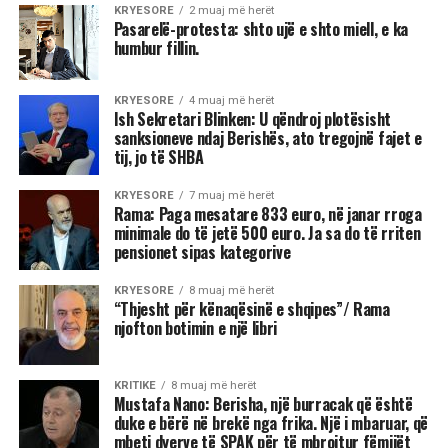
KRYESORE
2 muaj më herët
Pasarelë-protesta: shto ujë e shto miell, e ka
humbur fillin.
KRYESORE
4 muaj më herët
Ish Sekretari Blinken: U qëndroj plotësisht
sanksioneve ndaj Berishës, ato tregojnë fajet e
tij, jo të SHBA
KRYESORE
7 muaj më herët
Rama: Paga mesatare 833 euro, në janar rroga
minimale do të jetë 500 euro. Ja sa do të rriten
pensionet sipas kategorive
KRYESORE
8 muaj më herët
“Thjesht për kënaqësinë e shqipes”/ Rama
njofton botimin e një libri
KRITIKE
8 muaj më herët
Mustafa Nano: Berisha, një burracak që është
duke e bërë në brekë nga frika. Një i mbaruar, që
mbeti dyerve të SPAK për të mbrojtur fëmijët