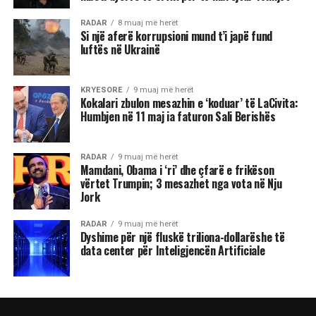
RADAR
8 muaj më herët
Si një aferë korrupsioni mund t’i japë fund
luftës në Ukrainë
KRYESORE
9 muaj më herët
Kokalari zbulon mesazhin e ‘koduar’ të LaCivita:
Humbjen në 11 maj ia faturon Sali Berishës
RADAR
9 muaj më herët
Mamdani, Obama i ‘ri’ dhe çfarë e frikëson
vërtet Trumpin; 3 mesazhet nga vota në Nju
Jork
RADAR
9 muaj më herët
Dyshime për një fluskë triliona-dollarëshe të
data center për Inteligjencën Artificiale