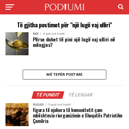
Të gjitha postimet për "një lugë vaj ulliri"
MIX
4 vjet më herët
Përse duhet të pini një lugë vaj ulliri në
mëngjes?
MË TEPËR POSTIME
TË FUNDIT
TË LEXUAR
RADAR
3 javë më herët
Figura të njohura të komunitetit çam
mbështesin riorganizimin e Shoqatës Patriotike
Çamëria