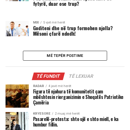
fytyrë, duar ose trup?
MIX
5 vjet më herët
Goditeni dhe në trup formohen njolla?
Mësoni çfarë ndodh!
MË TEPËR POSTIME
TË FUNDIT
TË LEXUAR
RADAR
4 javë më herët
Figura të njohura të komunitetit çam
mbështesin riorganizimin e Shoqatës Patriotike
Çamëria
KRYESORE
2 muaj më herët
Pasarelë-protesta: shto ujë e shto miell, e ka
humbur fillin.