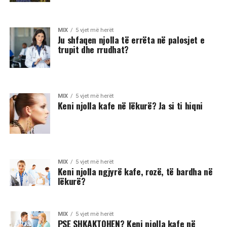
MIX
5 vjet më herët
Ju shfaqen njolla të errëta në palosjet e
trupit dhe rrudhat?
MIX
5 vjet më herët
Keni njolla kafe në lëkurë? Ja si ti hiqni
MIX
5 vjet më herët
Keni njolla ngjyrë kafe, rozë, të bardha në
lëkurë?
MIX
5 vjet më herët
PSE SHKAKTOHEN? Keni njolla kafe në