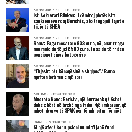
KRYESORE
4 muaj më herët
Ish Sekretari Blinken: U qëndroj plotësisht
sanksioneve ndaj Berishës, ato tregojnë fajet e
tij, jo të SHBA
KRYESORE
7 muaj më herët
Rama: Paga mesatare 833 euro, në janar rroga
minimale do të jetë 500 euro. Ja sa do të rriten
pensionet sipas kategorive
KRYESORE
9 muaj më herët
“Thjesht për kënaqësinë e shqipes”/ Rama
njofton botimin e një libri
KRITIKE
9 muaj më herët
Mustafa Nano: Berisha, një burracak që është
duke e bërë në brekë nga frika. Një i mbaruar, që
mbeti dyerve të SPAK për të mbrojtur fëmijët
RADAR
9 muaj më herët
Si një aferë korrupsioni mund t’i japë fund