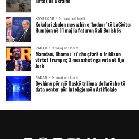
luftës në Ukrainë
KRYESORE
9 muaj më herët
Kokalari zbulon mesazhin e ‘koduar’ të LaCivita:
Humbjen në 11 maj ia faturon Sali Berishës
RADAR
9 muaj më herët
Mamdani, Obama i ‘ri’ dhe çfarë e frikëson
vërtet Trumpin; 3 mesazhet nga vota në Nju
Jork
RADAR
9 muaj më herët
Dyshime për një fluskë triliona-dollarëshe të
data center për Inteligjencën Artificiale