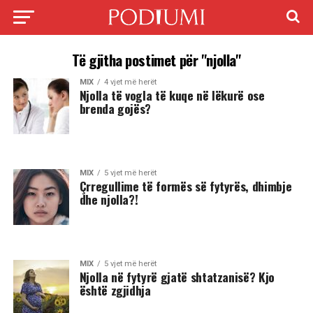
Të gjitha postimet për "njolla"
MIX
4 vjet më herët
Njolla të vogla të kuqe në lëkurë ose
brenda gojës?
MIX
5 vjet më herët
Çrregullime të formës së fytyrës, dhimbje
dhe njolla?!
MIX
5 vjet më herët
Njolla në fytyrë gjatë shtatzanisë? Kjo
është zgjidhja