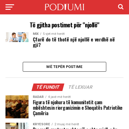
Të gjitha postimet për "njollë"
MIX
5 vjet më herët
Çfarë do të thotë një njollë e verdhë në
gji?
MË TEPËR POSTIME
TË FUNDIT
TË LEXUAR
RADAR
4 javë më herët
Figura të njohura të komunitetit çam
mbështesin riorganizimin e Shoqatës Patriotike
Çamëria
KRYESORE
2 muaj më herët