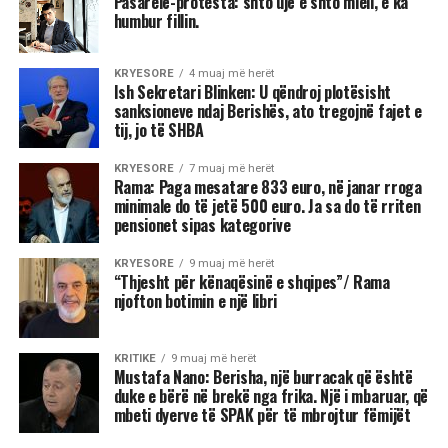
Pasarelë-protesta: shto ujë e shto miell, e ka
humbur fillin.
KRYESORE
4 muaj më herët
Ish Sekretari Blinken: U qëndroj plotësisht
sanksioneve ndaj Berishës, ato tregojnë fajet e
tij, jo të SHBA
KRYESORE
7 muaj më herët
Rama: Paga mesatare 833 euro, në janar rroga
minimale do të jetë 500 euro. Ja sa do të rriten
pensionet sipas kategorive
KRYESORE
9 muaj më herët
“Thjesht për kënaqësinë e shqipes”/ Rama
njofton botimin e një libri
KRITIKE
9 muaj më herët
Mustafa Nano: Berisha, një burracak që është
duke e bërë në brekë nga frika. Një i mbaruar, që
mbeti dyerve të SPAK për të mbrojtur fëmijët