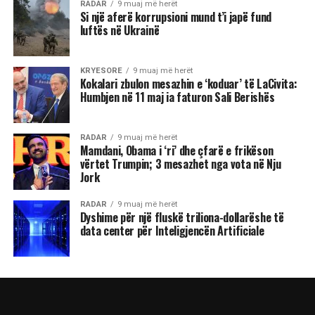
RADAR
9 muaj më herët
Si një aferë korrupsioni mund t’i japë fund
luftës në Ukrainë
KRYESORE
9 muaj më herët
Kokalari zbulon mesazhin e ‘koduar’ të LaCivita:
Humbjen në 11 maj ia faturon Sali Berishës
RADAR
9 muaj më herët
Mamdani, Obama i ‘ri’ dhe çfarë e frikëson
vërtet Trumpin; 3 mesazhet nga vota në Nju
Jork
RADAR
9 muaj më herët
Dyshime për një fluskë triliona-dollarëshe të
data center për Inteligjencën Artificiale