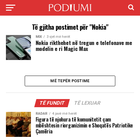
Të gjitha postimet për "Nokia"
MIX
3 vjet më herët
Nokia rikthehet në tregun e telefonave me
modelin e ri Magic Max
MË TEPËR POSTIME
TË FUNDIT
TË LEXUAR
RADAR
4 javë më herët
Figura të njohura të komunitetit çam
mbështesin riorganizimin e Shoqatës Patriotike
Çamëria