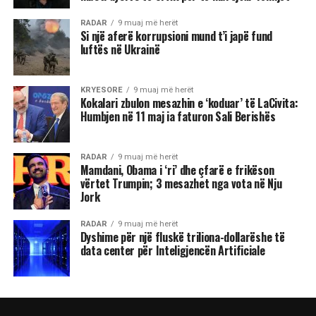
RADAR
9 muaj më herët
Si një aferë korrupsioni mund t’i japë fund
luftës në Ukrainë
KRYESORE
9 muaj më herët
Kokalari zbulon mesazhin e ‘koduar’ të LaCivita:
Humbjen në 11 maj ia faturon Sali Berishës
RADAR
9 muaj më herët
Mamdani, Obama i ‘ri’ dhe çfarë e frikëson
vërtet Trumpin; 3 mesazhet nga vota në Nju
Jork
RADAR
9 muaj më herët
Dyshime për një fluskë triliona-dollarëshe të
data center për Inteligjencën Artificiale