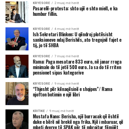
KRYESORE
2 muaj më herët
Pasarelë-protesta: shto ujë e shto miell, e ka
humbur fillin.
KRYESORE
4 muaj më herët
Ish Sekretari Blinken: U qëndroj plotësisht
sanksioneve ndaj Berishës, ato tregojnë fajet e
tij, jo të SHBA
KRYESORE
7 muaj më herët
Rama: Paga mesatare 833 euro, në janar rroga
minimale do të jetë 500 euro. Ja sa do të rriten
pensionet sipas kategorive
KRYESORE
9 muaj më herët
“Thjesht për kënaqësinë e shqipes”/ Rama
njofton botimin e një libri
KRITIKE
9 muaj më herët
Mustafa Nano: Berisha, një burracak që është
duke e bërë në brekë nga frika. Një i mbaruar, që
mbeti dyerve të SPAK për të mbrojtur fëmijët