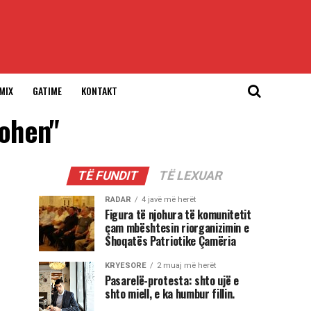
MIX
GATIME
KONTAKT
sohen"
TË FUNDIT
TË LEXUAR
RADAR
4 javë më herët
Figura të njohura të komunitetit
çam mbështesin riorganizimin e
Shoqatës Patriotike Çamëria
KRYESORE
2 muaj më herët
Pasarelë-protesta: shto ujë e
shto miell, e ka humbur fillin.