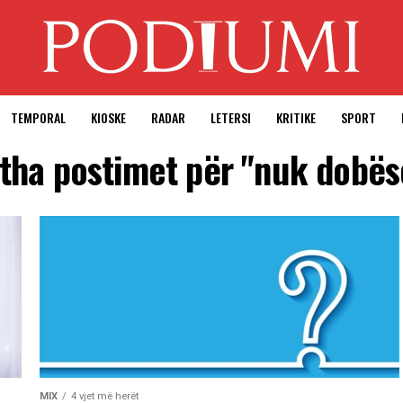
TEMPORAL
KIOSKE
RADAR
LETERSI
KRITIKE
SPORT
itha postimet për "nuk dobë
MIX
4 vjet më herët