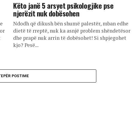
Këto janë 5 arsyet psikologjike pse
njerëzit nuk dobësohen
he
Ndodh që dikush bën shumë palestër, mban edhe
or
dietë të rreptë, nuk ka asnjë problem shëndetësor
t
dhe prapë nuk arrin të dobësohet! Si shpjegohet
kjo? Pesë...
TEPËR POSTIME