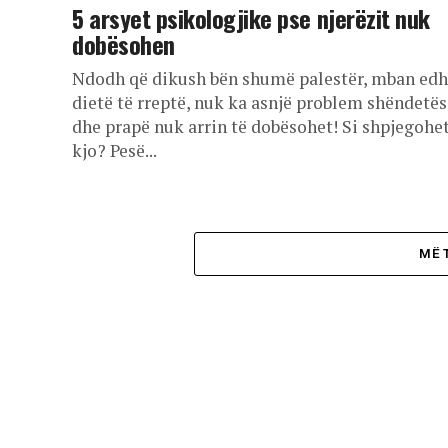
5 arsyet psikologjike pse njerëzit nuk
dobësohen
Ndodh që dikush bën shumë palestër, mban ed
dietë të rreptë, nuk ka asnjë problem shëndetës
dhe prapë nuk arrin të dobësohet! Si shpjegohe
kjo? Pesë...
MË 