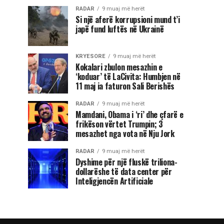
RADAR
9 muaj më herët
Si një aferë korrupsioni mund t’i
japë fund luftës në Ukrainë
KRYESORE
9 muaj më herët
Kokalari zbulon mesazhin e
‘koduar’ të LaCivita: Humbjen në
11 maj ia faturon Sali Berishës
RADAR
9 muaj më herët
Mamdani, Obama i ‘ri’ dhe çfarë e
frikëson vërtet Trumpin; 3
mesazhet nga vota në Nju Jork
RADAR
9 muaj më herët
Dyshime për një fluskë triliona-
dollarëshe të data center për
Inteligjencën Artificiale