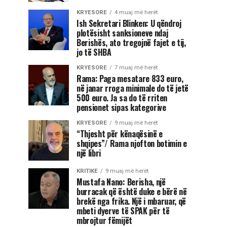
KRYESORE
4 muaj më herët
Ish Sekretari Blinken: U qëndroj
plotësisht sanksioneve ndaj
Berishës, ato tregojnë fajet e tij,
jo të SHBA
KRYESORE
7 muaj më herët
Rama: Paga mesatare 833 euro,
në janar rroga minimale do të jetë
500 euro. Ja sa do të rriten
pensionet sipas kategorive
KRYESORE
9 muaj më herët
“Thjesht për kënaqësinë e
shqipes”/ Rama njofton botimin e
një libri
KRITIKE
9 muaj më herët
Mustafa Nano: Berisha, një
burracak që është duke e bërë në
brekë nga frika. Një i mbaruar, që
mbeti dyerve të SPAK për të
mbrojtur fëmijët