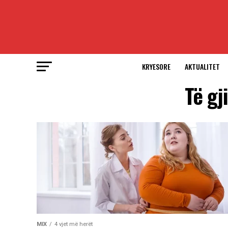
KRYESORE
AKTUALITET
Të gj
MIX
4 vjet më herët