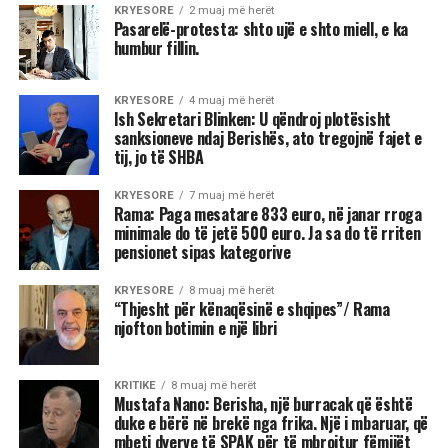
KRYESORE
2 muaj më herët
Pasarelë-protesta: shto ujë e shto miell, e ka
humbur fillin.
KRYESORE
4 muaj më herët
Ish Sekretari Blinken: U qëndroj plotësisht
sanksioneve ndaj Berishës, ato tregojnë fajet e
tij, jo të SHBA
KRYESORE
7 muaj më herët
Rama: Paga mesatare 833 euro, në janar rroga
minimale do të jetë 500 euro. Ja sa do të rriten
pensionet sipas kategorive
KRYESORE
8 muaj më herët
“Thjesht për kënaqësinë e shqipes”/ Rama
njofton botimin e një libri
KRITIKE
8 muaj më herët
Mustafa Nano: Berisha, një burracak që është
duke e bërë në brekë nga frika. Një i mbaruar, që
mbeti dyerve të SPAK për të mbrojtur fëmijët