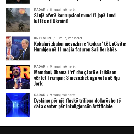
RADAR
8 muaj më herët
Si një aferë korrupsioni mund t’i japë fund
luftës në Ukrainë
KRYESORE
9 muaj më herët
Kokalari zbulon mesazhin e ‘koduar’ të LaCivita:
Humbjen në 11 maj ia faturon Sali Berishës
RADAR
9 muaj më herët
Mamdani, Obama i ‘ri’ dhe çfarë e frikëson
vërtet Trumpin; 3 mesazhet nga vota në Nju
Jork
RADAR
9 muaj më herët
Dyshime për një fluskë triliona-dollarëshe të
data center për Inteligjencën Artificiale