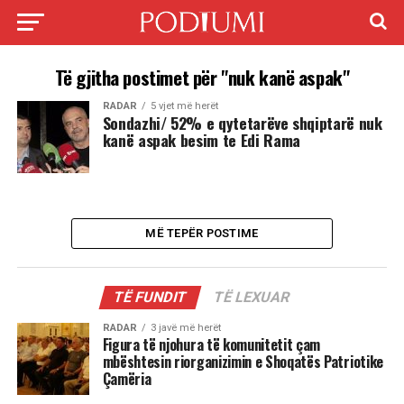
Të gjitha postimet për "nuk kanë aspak"
RADAR
5 vjet më herët
Sondazhi/ 52% e qytetarëve shqiptarë nuk
kanë aspak besim te Edi Rama
MË TEPËR POSTIME
TË FUNDIT
TË LEXUAR
RADAR
3 javë më herët
Figura të njohura të komunitetit çam
mbështesin riorganizimin e Shoqatës Patriotike
Çamëria