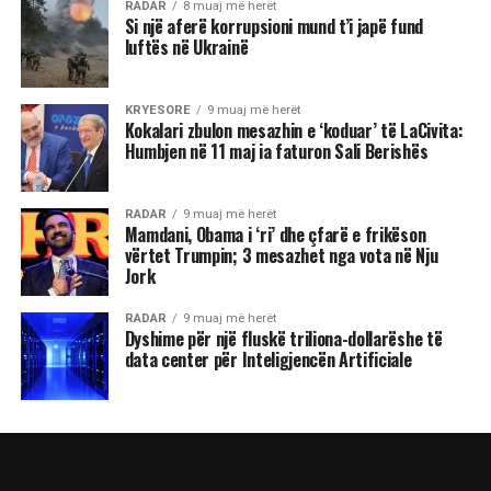
RADAR
8 muaj më herët
Si një aferë korrupsioni mund t’i japë fund
luftës në Ukrainë
KRYESORE
9 muaj më herët
Kokalari zbulon mesazhin e ‘koduar’ të LaCivita:
Humbjen në 11 maj ia faturon Sali Berishës
RADAR
9 muaj më herët
Mamdani, Obama i ‘ri’ dhe çfarë e frikëson
vërtet Trumpin; 3 mesazhet nga vota në Nju
Jork
RADAR
9 muaj më herët
Dyshime për një fluskë triliona-dollarëshe të
data center për Inteligjencën Artificiale