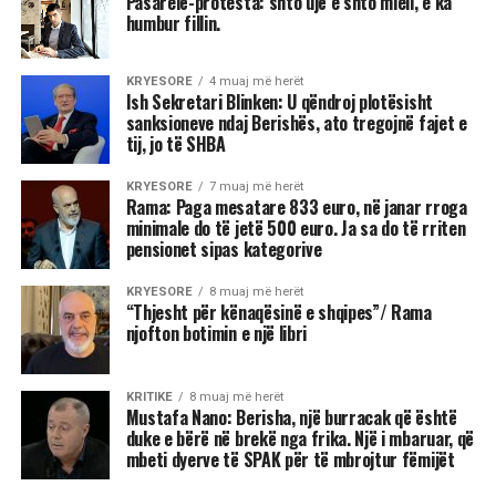
Pasarelë-protesta: shto ujë e shto miell, e ka
humbur fillin.
KRYESORE
4 muaj më herët
Ish Sekretari Blinken: U qëndroj plotësisht
sanksioneve ndaj Berishës, ato tregojnë fajet e
tij, jo të SHBA
KRYESORE
7 muaj më herët
Rama: Paga mesatare 833 euro, në janar rroga
minimale do të jetë 500 euro. Ja sa do të rriten
pensionet sipas kategorive
KRYESORE
8 muaj më herët
“Thjesht për kënaqësinë e shqipes”/ Rama
njofton botimin e një libri
KRITIKE
8 muaj më herët
Mustafa Nano: Berisha, një burracak që është
duke e bërë në brekë nga frika. Një i mbaruar, që
mbeti dyerve të SPAK për të mbrojtur fëmijët