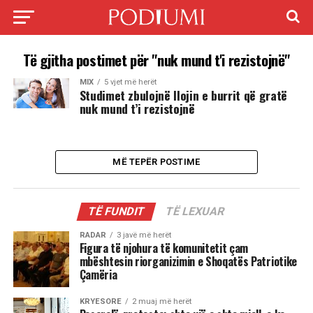
Të gjitha postimet për "nuk mund t'i rezistojnë"
MIX
5 vjet më herët
Studimet zbulojnë llojin e burrit që gratë
nuk mund t’i rezistojnë
MË TEPËR POSTIME
TË FUNDIT
TË LEXUAR
RADAR
3 javë më herët
Figura të njohura të komunitetit çam
mbështesin riorganizimin e Shoqatës Patriotike
Çamëria
KRYESORE
2 muaj më herët