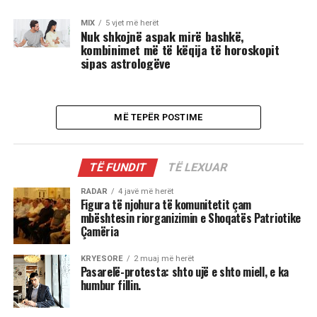
MIX
5 vjet më herët
Nuk shkojnë aspak mirë bashkë,
kombinimet më të këqija të horoskopit
sipas astrologëve
MË TEPËR POSTIME
TË FUNDIT
TË LEXUAR
RADAR
4 javë më herët
Figura të njohura të komunitetit çam
mbështesin riorganizimin e Shoqatës Patriotike
Çamëria
KRYESORE
2 muaj më herët
Pasarelë-protesta: shto ujë e shto miell, e ka
humbur fillin.