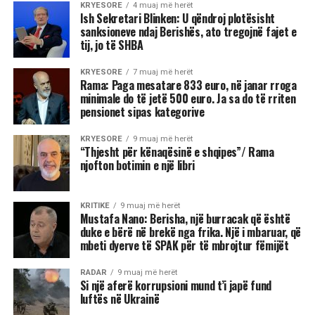
KRYESORE
4 muaj më herët
Ish Sekretari Blinken: U qëndroj plotësisht
sanksioneve ndaj Berishës, ato tregojnë fajet e
tij, jo të SHBA
KRYESORE
7 muaj më herët
Rama: Paga mesatare 833 euro, në janar rroga
minimale do të jetë 500 euro. Ja sa do të rriten
pensionet sipas kategorive
KRYESORE
9 muaj më herët
“Thjesht për kënaqësinë e shqipes”/ Rama
njofton botimin e një libri
KRITIKE
9 muaj më herët
Mustafa Nano: Berisha, një burracak që është
duke e bërë në brekë nga frika. Një i mbaruar, që
mbeti dyerve të SPAK për të mbrojtur fëmijët
RADAR
9 muaj më herët
Si një aferë korrupsioni mund t’i japë fund
luftës në Ukrainë