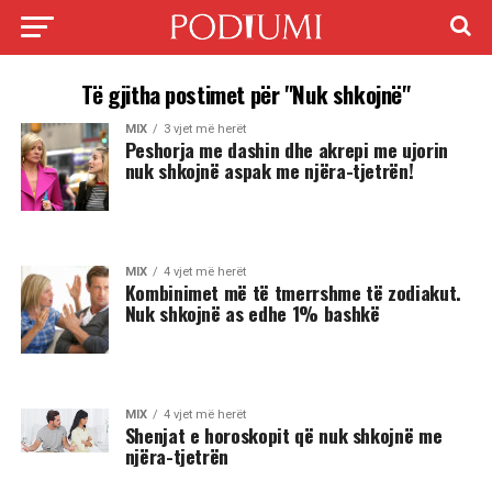
Të gjitha postimet për "Nuk shkojnë"
MIX
3 vjet më herët
Peshorja me dashin dhe akrepi me ujorin
nuk shkojnë aspak me njëra-tjetrën!
MIX
4 vjet më herët
Kombinimet më të tmerrshme të zodiakut.
Nuk shkojnë as edhe 1% bashkë
MIX
4 vjet më herët
Shenjat e horoskopit që nuk shkojnë me
njëra-tjetrën