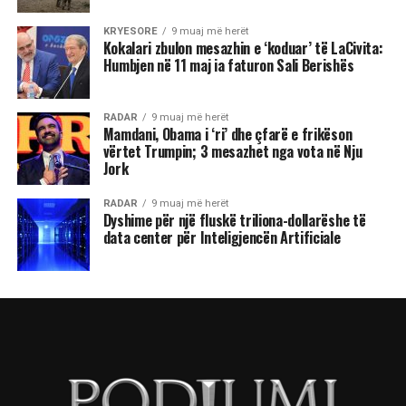
KRYESORE
9 muaj më herët
Kokalari zbulon mesazhin e ‘koduar’ të LaCivita:
Humbjen në 11 maj ia faturon Sali Berishës
RADAR
9 muaj më herët
Mamdani, Obama i ‘ri’ dhe çfarë e frikëson
vërtet Trumpin; 3 mesazhet nga vota në Nju
Jork
RADAR
9 muaj më herët
Dyshime për një fluskë triliona-dollarëshe të
data center për Inteligjencën Artificiale