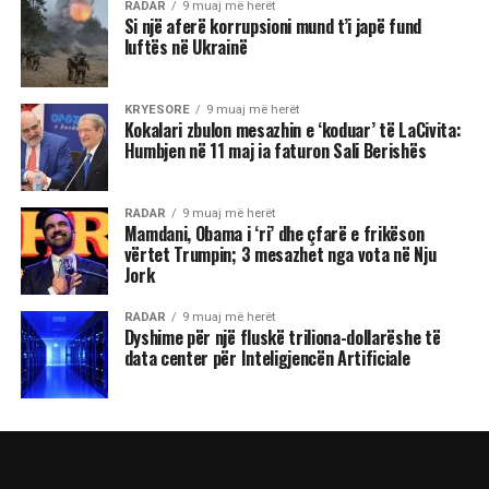
RADAR
9 muaj më herët
Si një aferë korrupsioni mund t’i japë fund
luftës në Ukrainë
KRYESORE
9 muaj më herët
Kokalari zbulon mesazhin e ‘koduar’ të LaCivita:
Humbjen në 11 maj ia faturon Sali Berishës
RADAR
9 muaj më herët
Mamdani, Obama i ‘ri’ dhe çfarë e frikëson
vërtet Trumpin; 3 mesazhet nga vota në Nju
Jork
RADAR
9 muaj më herët
Dyshime për një fluskë triliona-dollarëshe të
data center për Inteligjencën Artificiale