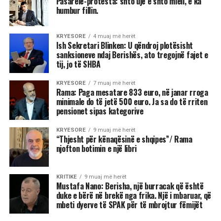
Pasarelë-protesta: shto ujë e shto miell, e ka
humbur fillin.
KRYESORE
4 muaj më herët
Ish Sekretari Blinken: U qëndroj plotësisht
sanksioneve ndaj Berishës, ato tregojnë fajet e
tij, jo të SHBA
KRYESORE
7 muaj më herët
Rama: Paga mesatare 833 euro, në janar rroga
minimale do të jetë 500 euro. Ja sa do të rriten
pensionet sipas kategorive
KRYESORE
9 muaj më herët
“Thjesht për kënaqësinë e shqipes”/ Rama
njofton botimin e një libri
KRITIKE
9 muaj më herët
Mustafa Nano: Berisha, një burracak që është
duke e bërë në brekë nga frika. Një i mbaruar, që
mbeti dyerve të SPAK për të mbrojtur fëmijët