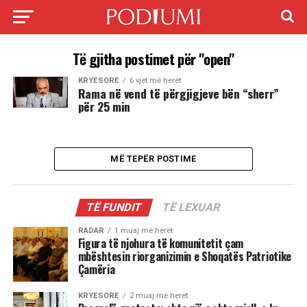
Të gjitha postimet për "open"
KRYESORE
6 vjet më herët
Rama në vend të përgjigjeve bën “sherr”
për 25 min
MË TEPËR POSTIME
TË FUNDIT
TË LEXUAR
RADAR
1 muaj më herët
Figura të njohura të komunitetit çam
mbështesin riorganizimin e Shoqatës Patriotike
Çamëria
KRYESORE
2 muaj më herët