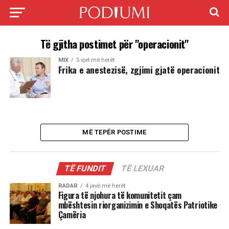
Të gjitha postimet për "operacionit"
MIX
5 vjet më herët
Frika e anestezisë, zgjimi gjatë operacionit
MË TEPËR POSTIME
TË FUNDIT
TË LEXUAR
RADAR
4 javë më herët
Figura të njohura të komunitetit çam
mbështesin riorganizimin e Shoqatës Patriotike
Çamëria