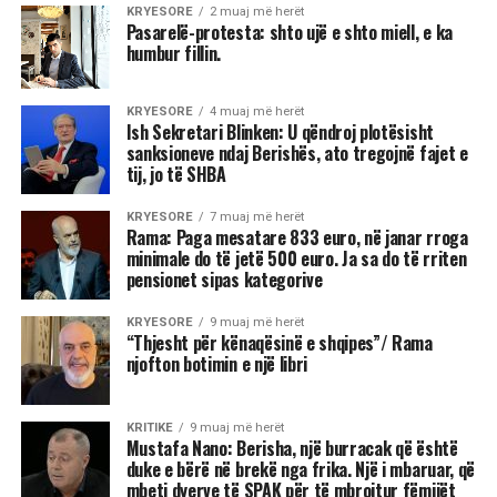
KRYESORE
2 muaj më herët
Pasarelë-protesta: shto ujë e shto miell, e ka
humbur fillin.
KRYESORE
4 muaj më herët
Ish Sekretari Blinken: U qëndroj plotësisht
sanksioneve ndaj Berishës, ato tregojnë fajet e
tij, jo të SHBA
KRYESORE
7 muaj më herët
Rama: Paga mesatare 833 euro, në janar rroga
minimale do të jetë 500 euro. Ja sa do të rriten
pensionet sipas kategorive
KRYESORE
9 muaj më herët
“Thjesht për kënaqësinë e shqipes”/ Rama
njofton botimin e një libri
KRITIKE
9 muaj më herët
Mustafa Nano: Berisha, një burracak që është
duke e bërë në brekë nga frika. Një i mbaruar, që
mbeti dyerve të SPAK për të mbrojtur fëmijët