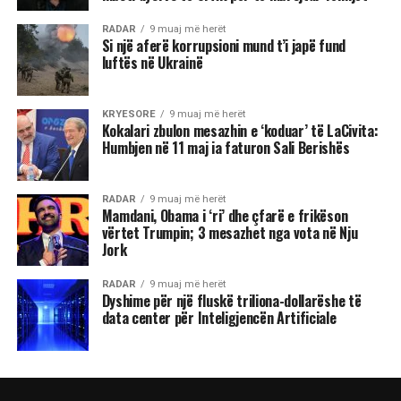
RADAR
9 muaj më herët
Si një aferë korrupsioni mund t’i japë fund
luftës në Ukrainë
KRYESORE
9 muaj më herët
Kokalari zbulon mesazhin e ‘koduar’ të LaCivita:
Humbjen në 11 maj ia faturon Sali Berishës
RADAR
9 muaj më herët
Mamdani, Obama i ‘ri’ dhe çfarë e frikëson
vërtet Trumpin; 3 mesazhet nga vota në Nju
Jork
RADAR
9 muaj më herët
Dyshime për një fluskë triliona-dollarëshe të
data center për Inteligjencën Artificiale