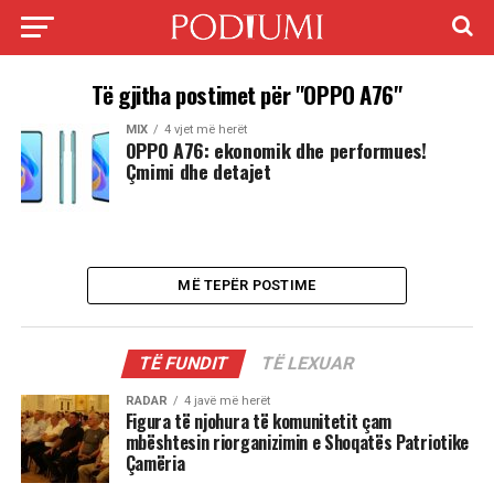
Të gjitha postimet për "OPPO A76"
MIX
4 vjet më herët
OPPO A76: ekonomik dhe performues!
Çmimi dhe detajet
MË TEPËR POSTIME
TË FUNDIT
TË LEXUAR
RADAR
4 javë më herët
Figura të njohura të komunitetit çam
mbështesin riorganizimin e Shoqatës Patriotike
Çamëria