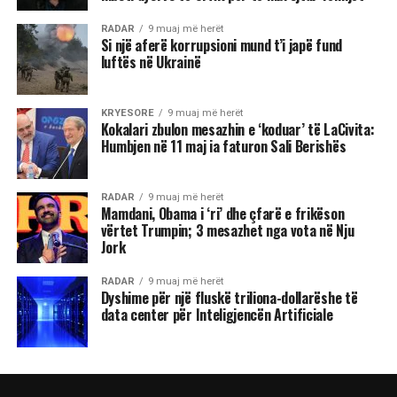
RADAR
9 muaj më herët
Si një aferë korrupsioni mund t’i japë fund
luftës në Ukrainë
KRYESORE
9 muaj më herët
Kokalari zbulon mesazhin e ‘koduar’ të LaCivita:
Humbjen në 11 maj ia faturon Sali Berishës
RADAR
9 muaj më herët
Mamdani, Obama i ‘ri’ dhe çfarë e frikëson
vërtet Trumpin; 3 mesazhet nga vota në Nju
Jork
RADAR
9 muaj më herët
Dyshime për një fluskë triliona-dollarëshe të
data center për Inteligjencën Artificiale