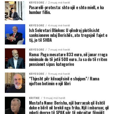
KRYESORE
2 muaj më herët
Pasarelë-protesta: shto ujë e shto miell, e ka
humbur fillin.
KRYESORE
4 muaj më herët
Ish Sekretari Blinken: U qëndroj plotësisht
sanksioneve ndaj Berishës, ato tregojnë fajet e
tij, jo të SHBA
KRYESORE
7 muaj më herët
Rama: Paga mesatare 833 euro, në janar rroga
minimale do të jetë 500 euro. Ja sa do të rriten
pensionet sipas kategorive
KRYESORE
9 muaj më herët
“Thjesht për kënaqësinë e shqipes”/ Rama
njofton botimin e një libri
KRITIKE
9 muaj më herët
Mustafa Nano: Berisha, një burracak që është
duke e bërë në brekë nga frika. Një i mbaruar, që
mbeti dyerve të SPAK për të mbrojtur fëmijët