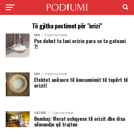
Të gjitha postimet për "orizi"
MIX
3 vjet më herët
Pse duhet ta lani orizin para se ta gatuani
?!
MIX
3 vjet më herët
Efektet anësore të konsumimit të tepërt të
orizit!
GATIME
7 vjet më herët
Bombaj: Vlerat ushqyese të orizit dhe disa
sëmundje që trajton