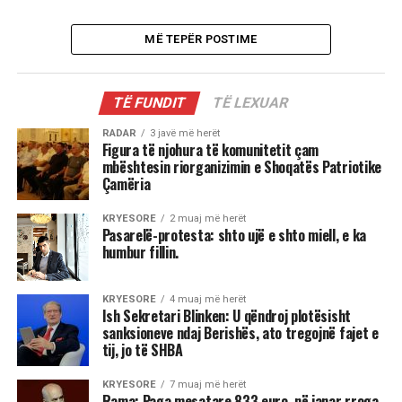
MË TEPËR POSTIME
TË FUNDIT
TË LEXUAR
RADAR
3 javë më herët
Figura të njohura të komunitetit çam
mbështesin riorganizimin e Shoqatës Patriotike
Çamëria
KRYESORE
2 muaj më herët
Pasarelë-protesta: shto ujë e shto miell, e ka
humbur fillin.
KRYESORE
4 muaj më herët
Ish Sekretari Blinken: U qëndroj plotësisht
sanksioneve ndaj Berishës, ato tregojnë fajet e
tij, jo të SHBA
KRYESORE
7 muaj më herët
Rama: Paga mesatare 833 euro, në janar rroga