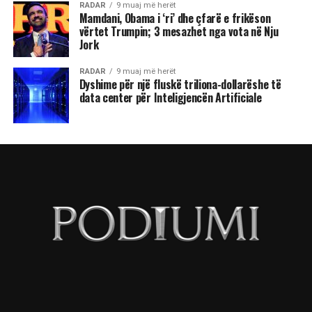
RADAR
9 muaj më herët
Mamdani, Obama i ‘ri’ dhe çfarë e frikëson
vërtet Trumpin; 3 mesazhet nga vota në Nju
Jork
RADAR
9 muaj më herët
Dyshime për një fluskë triliona-dollarëshe të
data center për Inteligjencën Artificiale