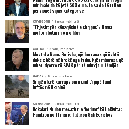
minimale do të jetë 500 euro. Ja sa do të rriten
pensionet sipas kategorive
KRYESORE
8 muaj më herët
“Thjesht për kënaqësinë e shqipes”/ Rama
njofton botimin e një libri
KRITIKE
8 muaj më herët
Mustafa Nano: Berisha, një burracak që është
duke e bërë në brekë nga frika. Një i mbaruar, që
mbeti dyerve të SPAK për të mbrojtur fëmijët
RADAR
8 muaj më herët
Si një aferë korrupsioni mund t’i japë fund
luftës në Ukrainë
KRYESORE
9 muaj më herët
Kokalari zbulon mesazhin e ‘koduar’ të LaCivita:
Humbjen në 11 maj ia faturon Sali Berishës