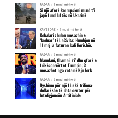
RADAR
8 muaj më herët
Si një aferë korrupsioni mund t’i
japë fund luftës në Ukrainë
KRYESORE
9 muaj më herët
Kokalari zbulon mesazhin e
‘koduar’ të LaCivita: Humbjen në
11 maj ia faturon Sali Berishës
RADAR
9 muaj më herët
Mamdani, Obama i ‘ri’ dhe çfarë e
frikëson vërtet Trumpin; 3
mesazhet nga vota në Nju Jork
RADAR
9 muaj më herët
Dyshime për një fluskë triliona-
dollarëshe të data center për
Inteligjencën Artificiale