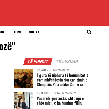
MIX
GATIME
KONTAKT
ozë"
TË FUNDIT
TË LEXUAR
RADAR
3 javë më herët
Figura të njohura të komunitetit
çam mbështesin riorganizimin e
Shoqatës Patriotike Çamëria
KRYESORE
2 muaj më herët
Pasarelë-protesta: shto ujë e
shto miell, e ka humbur fillin.