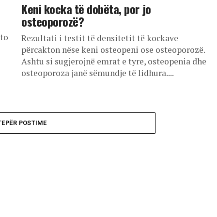
Keni kocka të dobëta, por jo
osteoporozë?
ëto
Rezultati i testit të densitetit të kockave
përcakton nëse keni osteopeni ose osteoporozë.
Ashtu si sugjerojnë emrat e tyre, osteopenia dhe
osteoporoza janë sëmundje të lidhura....
TEPËR POSTIME