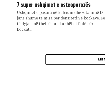
7 super ushqimet e osteoporozës
Ushqimet e pasura në kalcium dhe vitaminë D
janë shumë të mira për densitetin e kockave. K
të dyja janë thelbësore kur bëhet fjalë për
kockat,...
MË 