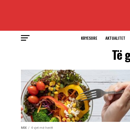
KRYESORE
AKTUALITET
Të 
MIX
4 vjet më herët