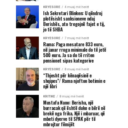
KRYESORE
4 muaj më herët
Ish Sekretari Blinken: U qëndroj
plotësisht sanksioneve ndaj
Berishës, ato tregojnë fajet e tij,
jo të SHBA
KRYESORE
7 muaj më herët
Rama: Paga mesatare 833 euro,
në janar rroga minimale do të jetë
500 euro. Ja sa do të rriten
pensionet sipas kategorive
KRYESORE
8 muaj më herët
“Thjesht për kënaqësinë e
shqipes”/ Rama njofton botimin e
një libri
KRITIKE
8 muaj më herët
Mustafa Nano: Berisha, një
burracak që është duke e bërë në
brekë nga frika. Një i mbaruar, që
mbeti dyerve të SPAK për të
mbrojtur fëmijët