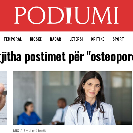
TEMPORAL
KIOSKE
RADAR
LETERSI
KRITIKE
SPORT
gjitha postimet për "osteopor
MIX
5 vjet më herët