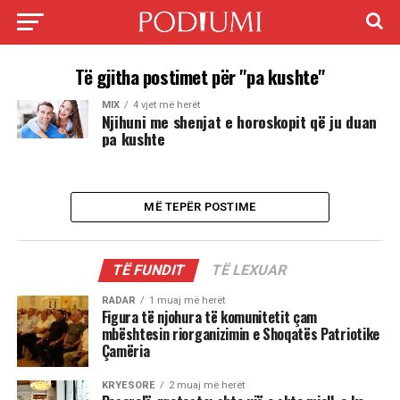
Të gjitha postimet për "pa kushte"
MIX
4 vjet më herët
Njihuni me shenjat e horoskopit që ju duan
pa kushte
MË TEPËR POSTIME
TË FUNDIT
TË LEXUAR
RADAR
1 muaj më herët
Figura të njohura të komunitetit çam
mbështesin riorganizimin e Shoqatës Patriotike
Çamëria
KRYESORE
2 muaj më herët