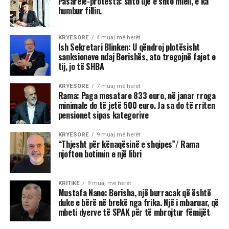
Pasarelë-protesta: shto ujë e shto miell, e ka
humbur fillin.
KRYESORE
4 muaj më herët
Ish Sekretari Blinken: U qëndroj plotësisht
sanksioneve ndaj Berishës, ato tregojnë fajet e
tij, jo të SHBA
KRYESORE
7 muaj më herët
Rama: Paga mesatare 833 euro, në janar rroga
minimale do të jetë 500 euro. Ja sa do të rriten
pensionet sipas kategorive
KRYESORE
9 muaj më herët
“Thjesht për kënaqësinë e shqipes”/ Rama
njofton botimin e një libri
KRITIKE
9 muaj më herët
Mustafa Nano: Berisha, një burracak që është
duke e bërë në brekë nga frika. Një i mbaruar, që
mbeti dyerve të SPAK për të mbrojtur fëmijët