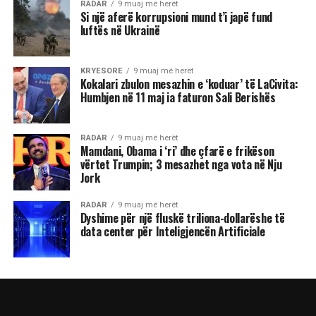
RADAR
9 muaj më herët
Si një aferë korrupsioni mund t’i japë fund
luftës në Ukrainë
KRYESORE
9 muaj më herët
Kokalari zbulon mesazhin e ‘koduar’ të LaCivita:
Humbjen në 11 maj ia faturon Sali Berishës
RADAR
9 muaj më herët
Mamdani, Obama i ‘ri’ dhe çfarë e frikëson
vërtet Trumpin; 3 mesazhet nga vota në Nju
Jork
RADAR
9 muaj më herët
Dyshime për një fluskë triliona-dollarëshe të
data center për Inteligjencën Artificiale