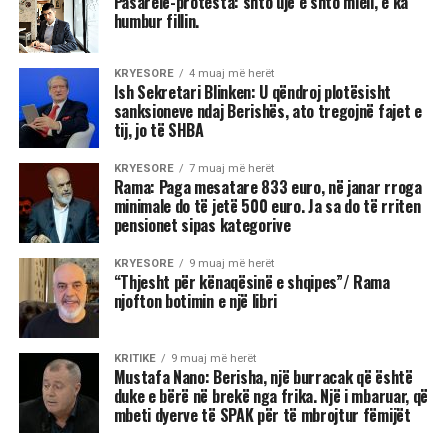
Pasarelë-protesta: shto ujë e shto miell, e ka
humbur fillin.
KRYESORE
4 muaj më herët
Ish Sekretari Blinken: U qëndroj plotësisht
sanksioneve ndaj Berishës, ato tregojnë fajet e
tij, jo të SHBA
KRYESORE
7 muaj më herët
Rama: Paga mesatare 833 euro, në janar rroga
minimale do të jetë 500 euro. Ja sa do të rriten
pensionet sipas kategorive
KRYESORE
9 muaj më herët
“Thjesht për kënaqësinë e shqipes”/ Rama
njofton botimin e një libri
KRITIKE
9 muaj më herët
Mustafa Nano: Berisha, një burracak që është
duke e bërë në brekë nga frika. Një i mbaruar, që
mbeti dyerve të SPAK për të mbrojtur fëmijët