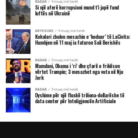
RADAR
9 muaj më herët
Si një aferë korrupsioni mund t’i japë fund
luftës në Ukrainë
KRYESORE
9 muaj më herët
Kokalari zbulon mesazhin e ‘koduar’ të LaCivita:
Humbjen në 11 maj ia faturon Sali Berishës
RADAR
9 muaj më herët
Mamdani, Obama i ‘ri’ dhe çfarë e frikëson
vërtet Trumpin; 3 mesazhet nga vota në Nju
Jork
RADAR
9 muaj më herët
Dyshime për një fluskë triliona-dollarëshe të
data center për Inteligjencën Artificiale