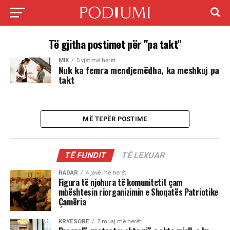
Të gjitha postimet për "pa takt"
MIX
5 vjet më herët
Nuk ka femra mendjemëdha, ka meshkuj pa
takt
MË TEPËR POSTIME
TË FUNDIT
TË LEXUAR
RADAR
4 javë më herët
Figura të njohura të komunitetit çam
mbështesin riorganizimin e Shoqatës Patriotike
Çamëria
KRYESORE
2 muaj më herët