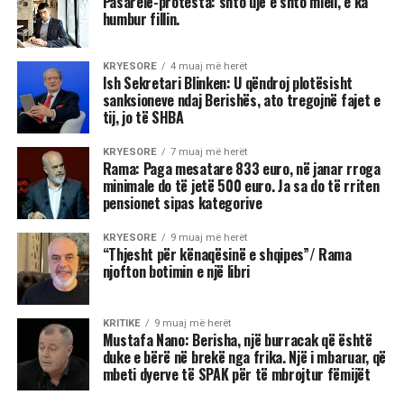
Pasarelë-protesta: shto ujë e shto miell, e ka
humbur fillin.
KRYESORE
4 muaj më herët
Ish Sekretari Blinken: U qëndroj plotësisht
sanksioneve ndaj Berishës, ato tregojnë fajet e
tij, jo të SHBA
KRYESORE
7 muaj më herët
Rama: Paga mesatare 833 euro, në janar rroga
minimale do të jetë 500 euro. Ja sa do të rriten
pensionet sipas kategorive
KRYESORE
9 muaj më herët
“Thjesht për kënaqësinë e shqipes”/ Rama
njofton botimin e një libri
KRITIKE
9 muaj më herët
Mustafa Nano: Berisha, një burracak që është
duke e bërë në brekë nga frika. Një i mbaruar, që
mbeti dyerve të SPAK për të mbrojtur fëmijët