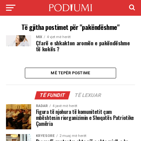
Të gjitha postimet për "pakëndëshme"
MIX
4 vjet më herët
Çfarë e shkakton aromën e pakëndëshme
të kokës ?
MË TEPËR POSTIME
TË FUNDIT
TË LEXUAR
RADAR
4 javë më herët
Figura të njohura të komunitetit çam
mbështesin riorganizimin e Shoqatës Patriotike
Çamëria
KRYESORE
2 muaj më herët