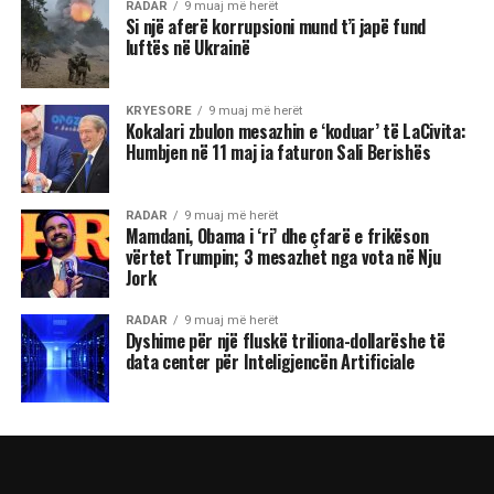
RADAR
9 muaj më herët
Si një aferë korrupsioni mund t’i japë fund
luftës në Ukrainë
KRYESORE
9 muaj më herët
Kokalari zbulon mesazhin e ‘koduar’ të LaCivita:
Humbjen në 11 maj ia faturon Sali Berishës
RADAR
9 muaj më herët
Mamdani, Obama i ‘ri’ dhe çfarë e frikëson
vërtet Trumpin; 3 mesazhet nga vota në Nju
Jork
RADAR
9 muaj më herët
Dyshime për një fluskë triliona-dollarëshe të
data center për Inteligjencën Artificiale