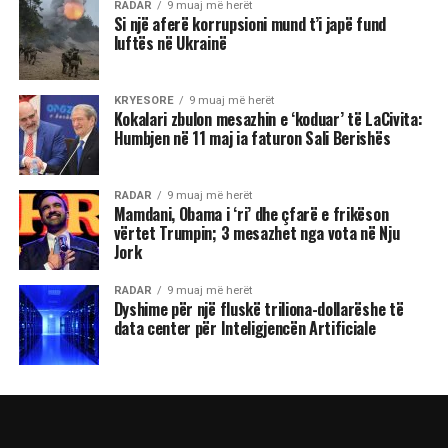
RADAR
9 muaj më herët
Si një aferë korrupsioni mund t’i japë fund
luftës në Ukrainë
KRYESORE
9 muaj më herët
Kokalari zbulon mesazhin e ‘koduar’ të LaCivita:
Humbjen në 11 maj ia faturon Sali Berishës
RADAR
9 muaj më herët
Mamdani, Obama i ‘ri’ dhe çfarë e frikëson
vërtet Trumpin; 3 mesazhet nga vota në Nju
Jork
RADAR
9 muaj më herët
Dyshime për një fluskë triliona-dollarëshe të
data center për Inteligjencën Artificiale