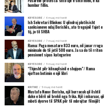
Pasarelë-protesta: shto ujë e shto miell, e ka
humbur fillin.
KRYESORE
4 muaj më herët
Ish Sekretari Blinken: U qëndroj plotësisht
sanksioneve ndaj Berishës, ato tregojnë fajet e
tij, jo të SHBA
KRYESORE
7 muaj më herët
Rama: Paga mesatare 833 euro, në janar rroga
minimale do të jetë 500 euro. Ja sa do të rriten
pensionet sipas kategorive
KRYESORE
9 muaj më herët
“Thjesht për kënaqësinë e shqipes”/ Rama
njofton botimin e një libri
KRITIKE
9 muaj më herët
Mustafa Nano: Berisha, një burracak që është
duke e bërë në brekë nga frika. Një i mbaruar, që
mbeti dyerve të SPAK për të mbrojtur fëmijët