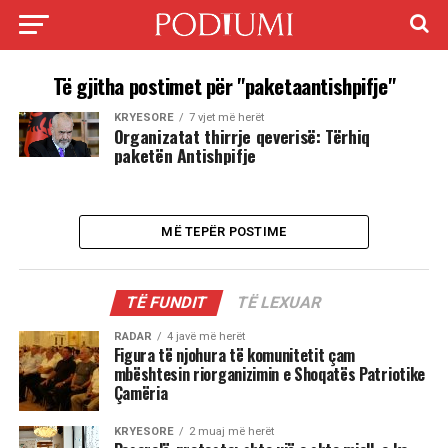
Të gjitha postimet për "paketaantishpifje"
KRYESORE
7 vjet më herët
Organizatat thirrje qeverisë: Tërhiq
paketën Antishpifje
MË TEPËR POSTIME
TË FUNDIT
TË LEXUAR
RADAR
4 javë më herët
Figura të njohura të komunitetit çam
mbështesin riorganizimin e Shoqatës Patriotike
Çamëria
KRYESORE
2 muaj më herët