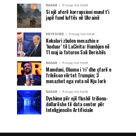
RADAR
9 muaj më herët
Si një aferë korrupsioni mund t’i
japë fund luftës në Ukrainë
KRYESORE
9 muaj më herët
Kokalari zbulon mesazhin e
‘koduar’ të LaCivita: Humbjen në
11 maj ia faturon Sali Berishës
RADAR
9 muaj më herët
Mamdani, Obama i ‘ri’ dhe çfarë e
frikëson vërtet Trumpin; 3
mesazhet nga vota në Nju Jork
RADAR
9 muaj më herët
Dyshime për një fluskë triliona-
dollarëshe të data center për
Inteligjencën Artificiale