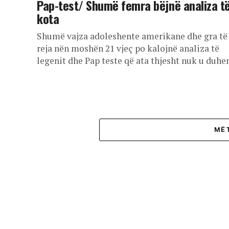
Pap-test/ Shumë femra bëjnë analiza t
kota
Shumë vajza adoleshente amerikane dhe gra të
reja nën moshën 21 vjeç po kalojnë analiza të
legenit dhe Pap teste që ata thjesht nuk u duhen,
MË 