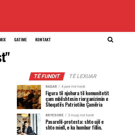
MIX
GATIME
KONTAKT
st"
TË FUNDIT
TË LEXUAR
RADAR
4 javë më herët
Figura të njohura të komunitetit
çam mbështesin riorganizimin e
Shoqatës Patriotike Çamëria
KRYESORE
2 muaj më herët
Pasarelë-protesta: shto ujë e
shto miell, e ka humbur fillin.