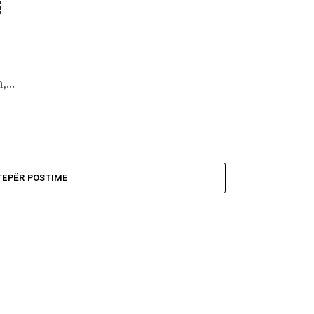
ë
...
TEPËR POSTIME