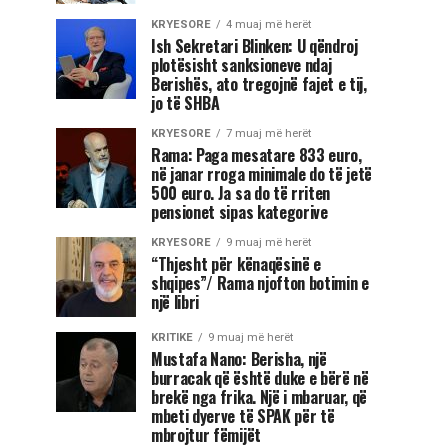
KRYESORE
4 muaj më herët
Ish Sekretari Blinken: U qëndroj
plotësisht sanksioneve ndaj
Berishës, ato tregojnë fajet e tij,
jo të SHBA
KRYESORE
7 muaj më herët
Rama: Paga mesatare 833 euro,
në janar rroga minimale do të jetë
500 euro. Ja sa do të rriten
pensionet sipas kategorive
KRYESORE
9 muaj më herët
“Thjesht për kënaqësinë e
shqipes”/ Rama njofton botimin e
një libri
KRITIKE
9 muaj më herët
Mustafa Nano: Berisha, një
burracak që është duke e bërë në
brekë nga frika. Një i mbaruar, që
mbeti dyerve të SPAK për të
mbrojtur fëmijët