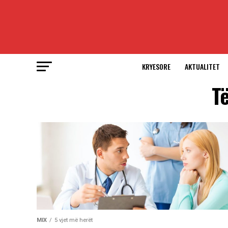
KRYESORE
AKTUALITET
Të
MIX
5 vjet më herët