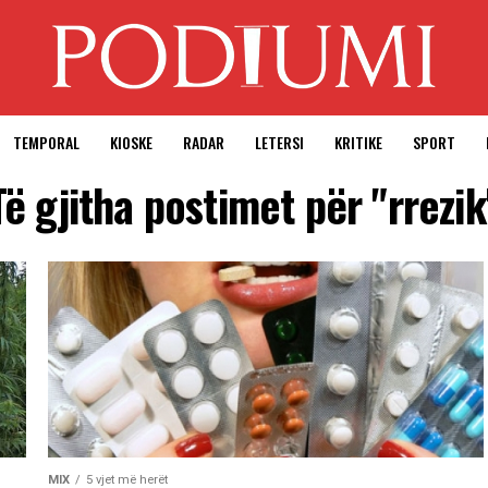
TEMPORAL
KIOSKE
RADAR
LETERSI
KRITIKE
SPORT
Të gjitha postimet për "rrezik
MIX
5 vjet më herët