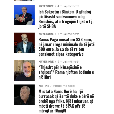
KRYESORE
4 muaj më herët
Ish Sekretari Blinken: U qëndroj
plotësisht sanksioneve ndaj
Berishës, ato tregojnë fajet e tij,
jo të SHBA
KRYESORE
7 muaj më herët
Rama: Paga mesatare 833 euro,
në janar rroga minimale do të jetë
500 euro. Ja sa do të rriten
pensionet sipas kategorive
KRYESORE
9 muaj më herët
“Thjesht për kënaqësinë e
shqipes”/ Rama njofton botimin e
një libri
KRITIKE
9 muaj më herët
Mustafa Nano: Berisha, një
burracak që është duke e bërë në
brekë nga frika. Një i mbaruar, që
mbeti dyerve të SPAK për të
mbrojtur fëmijët