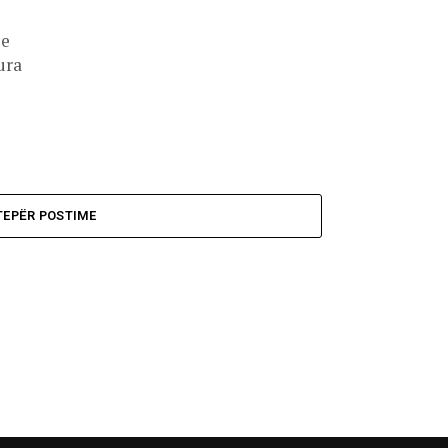
 e
ura
TEPËR POSTIME