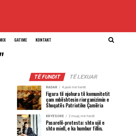
MIX
GATIME
KONTAKT
"
TË FUNDIT
TË LEXUAR
RADAR
4 javë më herët
Figura të njohura të komunitetit
çam mbështesin riorganizimin e
Shoqatës Patriotike Çamëria
KRYESORE
2 muaj më herët
Pasarelë-protesta: shto ujë e
shto miell, e ka humbur fillin.