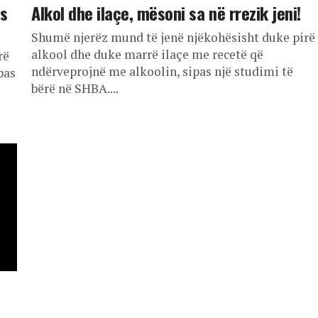
as
Alkol dhe ilaçe, mësoni sa në rrezik jeni!
Shumë njerëz mund të jenë njëkohësisht duke pirë
alkool dhe duke marrë ilaçe me recetë që
rë
ndërveprojnë me alkoolin, sipas një studimi të
pas
bërë në SHBA....