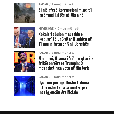
RADAR
9 muaj më herët
Si një aferë korrupsioni mund t’i
japë fund luftës në Ukrainë
KRYESORE
9 muaj më herët
Kokalari zbulon mesazhin e
‘koduar’ të LaCivita: Humbjen në
11 maj ia faturon Sali Berishës
RADAR
9 muaj më herët
Mamdani, Obama i ‘ri’ dhe çfarë e
frikëson vërtet Trumpin; 3
mesazhet nga vota në Nju Jork
RADAR
9 muaj më herët
Dyshime për një fluskë triliona-
dollarëshe të data center për
Inteligjencën Artificiale