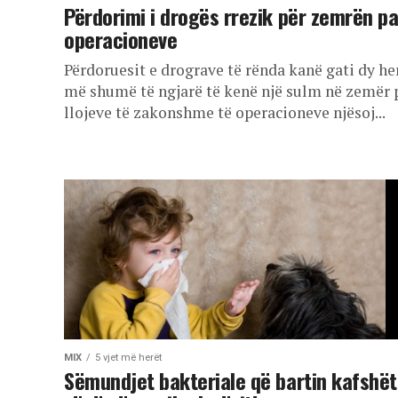
Përdorimi i drogës rrezik për zemrën p
operacioneve
Përdoruesit e drograve të rënda kanë gati dy he
më shumë të ngjarë të kenë një sulm në zemër 
llojeve të zakonshme të operacioneve njësoj...
MIX
5 vjet më herët
Sëmundjet bakteriale që bartin kafshët