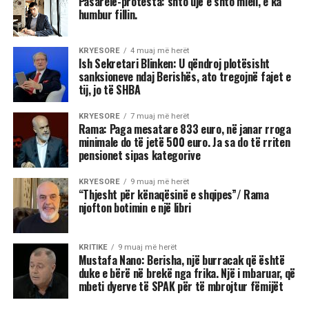
Pasarelë-protesta: shto ujë e shto miell, e ka
humbur fillin.
KRYESORE
4 muaj më herët
Ish Sekretari Blinken: U qëndroj plotësisht
sanksioneve ndaj Berishës, ato tregojnë fajet e
tij, jo të SHBA
KRYESORE
7 muaj më herët
Rama: Paga mesatare 833 euro, në janar rroga
minimale do të jetë 500 euro. Ja sa do të rriten
pensionet sipas kategorive
KRYESORE
9 muaj më herët
“Thjesht për kënaqësinë e shqipes”/ Rama
njofton botimin e një libri
KRITIKE
9 muaj më herët
Mustafa Nano: Berisha, një burracak që është
duke e bërë në brekë nga frika. Një i mbaruar, që
mbeti dyerve të SPAK për të mbrojtur fëmijët