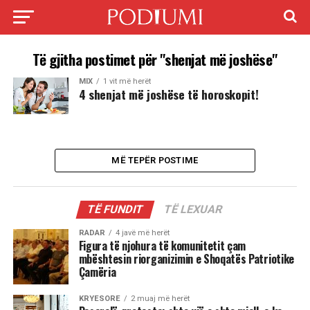
Të gjitha postimet për "shenjat më joshëse"
MIX
1 vit më herët
4 shenjat më joshëse të horoskopit!
MË TEPËR POSTIME
TË FUNDIT
TË LEXUAR
RADAR
4 javë më herët
Figura të njohura të komunitetit çam
mbështesin riorganizimin e Shoqatës Patriotike
Çamëria
KRYESORE
2 muaj më herët