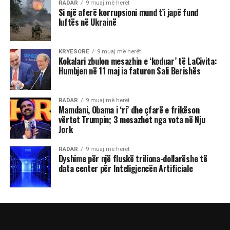
RADAR
9 muaj më herët
Si një aferë korrupsioni mund t’i japë fund
luftës në Ukrainë
KRYESORE
9 muaj më herët
Kokalari zbulon mesazhin e ‘koduar’ të LaCivita:
Humbjen në 11 maj ia faturon Sali Berishës
RADAR
9 muaj më herët
Mamdani, Obama i ‘ri’ dhe çfarë e frikëson
vërtet Trumpin; 3 mesazhet nga vota në Nju
Jork
RADAR
9 muaj më herët
Dyshime për një fluskë triliona-dollarëshe të
data center për Inteligjencën Artificiale