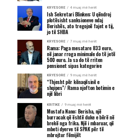
KRYESORE
4 muaj më herët
Ish Sekretari Blinken: U qëndroj
plotësisht sanksioneve ndaj
Berishës, ato tregojnë fajet e tij,
jo të SHBA
KRYESORE
7 muaj më herët
Rama: Paga mesatare 833 euro,
në janar rroga minimale do të jetë
500 euro. Ja sa do të rriten
pensionet sipas kategorive
KRYESORE
9 muaj më herët
“Thjesht për kënaqësinë e
shqipes”/ Rama njofton botimin e
një libri
KRITIKE
9 muaj më herët
Mustafa Nano: Berisha, një
burracak që është duke e bërë në
brekë nga frika. Një i mbaruar, që
mbeti dyerve të SPAK për të
mbrojtur fëmijët