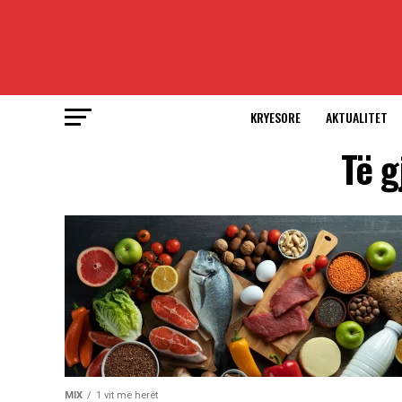
KRYESORE
AKTUALITET
Të g
MIX
1 vit më herët