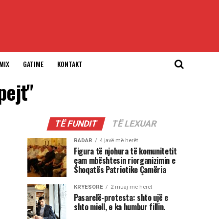
MIX
GATIME
KONTAKT
pejt"
TË FUNDIT
TË LEXUAR
RADAR
4 javë më herët
Figura të njohura të komunitetit
çam mbështesin riorganizimin e
Shoqatës Patriotike Çamëria
KRYESORE
2 muaj më herët
Pasarelë-protesta: shto ujë e
shto miell, e ka humbur fillin.