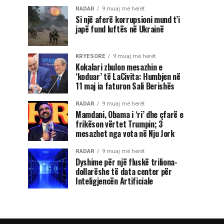
RADAR
9 muaj më herët
Si një aferë korrupsioni mund t’i
japë fund luftës në Ukrainë
KRYESORE
9 muaj më herët
Kokalari zbulon mesazhin e
‘koduar’ të LaCivita: Humbjen në
11 maj ia faturon Sali Berishës
RADAR
9 muaj më herët
Mamdani, Obama i ‘ri’ dhe çfarë e
frikëson vërtet Trumpin; 3
mesazhet nga vota në Nju Jork
RADAR
9 muaj më herët
Dyshime për një fluskë triliona-
dollarëshe të data center për
Inteligjencën Artificiale