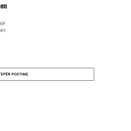
ten
një
për
TEPËR POSTIME