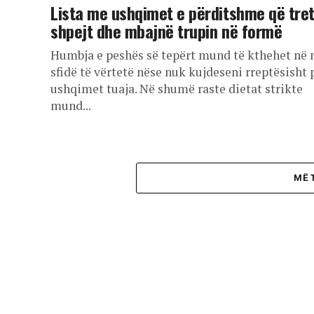
Lista me ushqimet e përditshme që tre
shpejt dhe mbajnë trupin në formë
Humbja e peshës së tepërt mund të kthehet në 
sfidë të vërtetë nëse nuk kujdeseni rreptësisht 
ushqimet tuaja. Në shumë raste dietat strikte
mund...
MË 