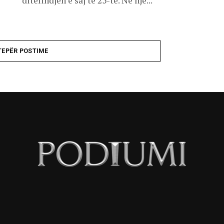
ditëlindjen e saj të 25-të. Në një...
TEPËR POSTIME