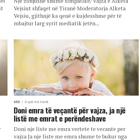
ket
Një zonjushë shumë simpatike/ Vajza e Alketa
it
Vejsiut shfaqet në Tiranë Moderatorja Alketa
Vejsiu, gjithnjë ka qenë e kujdesshme për të
mbajtur larg syrit mediatik jetën...
MIX
4 vjet më herët
Doni emra të veçantë për vajza, ja një
listë me emrat e perëndeshave
r
Doni nje liste me emra vertete te vecante per
vajza Ja nje liste me emra shume te bukur nga