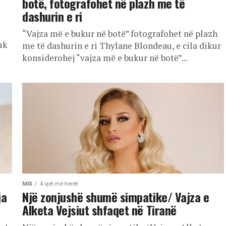
botë, fotografohet në plazh me të
dashurin e ri
“Vajza më e bukur në botë” fotografohet në plazh
uk
me të dashurin e ri Thylane Blondeau, e cila dikur
konsiderohej “vajza më e bukur në botë”...
MIX
4 vjet më herët
ja
Një zonjushë shumë simpatike/ Vajza e
Alketa Vejsiut shfaqet në Tiranë