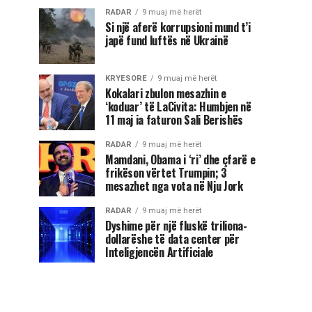
RADAR
9 muaj më herët
Si një aferë korrupsioni mund t’i
japë fund luftës në Ukrainë
KRYESORE
9 muaj më herët
Kokalari zbulon mesazhin e
‘koduar’ të LaCivita: Humbjen në
11 maj ia faturon Sali Berishës
RADAR
9 muaj më herët
Mamdani, Obama i ‘ri’ dhe çfarë e
frikëson vërtet Trumpin; 3
mesazhet nga vota në Nju Jork
RADAR
9 muaj më herët
Dyshime për një fluskë triliona-
dollarëshe të data center për
Inteligjencën Artificiale