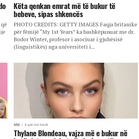
do
Këta qenkan emrat më të bukur të
bebeve, sipas shkencës
 që
PHOTO CREDITS: GETTY IMAGES Faqja britanike
ije
për fëmijë “My 1st Years” ka bashkëpunuar me dr.
Bodor Winter, profesor i asociuar i gjuhësisë
(linguistikës) nga universiteti i...
MIX
4 vjet më herët
Thylane Blondeau, vajza më e bukur në