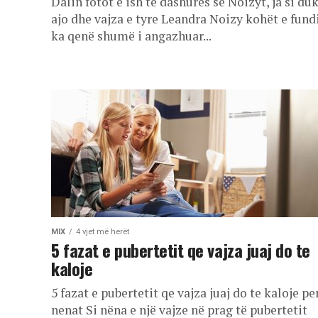
Dalin fotot e ish të dashurës së Noizyt, ja si du
ajo dhe vajza e tyre Leandra Noizy kohët e fund
ka qenë shumë i angazhuar...
MIX
4 vjet më herët
5 fazat e pubertetit qe vajza juaj do te
kaloje
5 fazat e pubertetit qe vajza juaj do te kaloje pe
nenat Si nëna e një vajze në prag të pubertetit