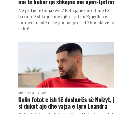
më të bukur që shkojnë me njëri-tjetrin
Në pritje të binjakëve? Këta janë emrat më të
bukur që shkojnë me njëri-tjetrin Zgjedhja e
emrave idealë nëse jeni në pritje të binjakëve n
është...
MIX
4 vjet më herët
Dalin fotot e ish të dashurës së Noizyt, 
si duket ajo dhe vajza e tyre Leandra