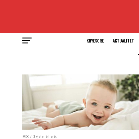
KRYESORE
AKTUALITET
MIX
3 vjet më herët