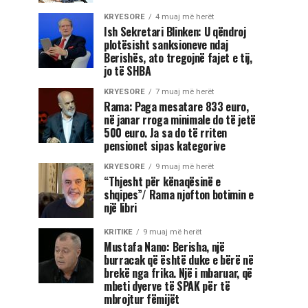
KRYESORE
4 muaj më herët
Ish Sekretari Blinken: U qëndroj
plotësisht sanksioneve ndaj
Berishës, ato tregojnë fajet e tij,
jo të SHBA
KRYESORE
7 muaj më herët
Rama: Paga mesatare 833 euro,
në janar rroga minimale do të jetë
500 euro. Ja sa do të rriten
pensionet sipas kategorive
KRYESORE
9 muaj më herët
“Thjesht për kënaqësinë e
shqipes”/ Rama njofton botimin e
një libri
KRITIKE
9 muaj më herët
Mustafa Nano: Berisha, një
burracak që është duke e bërë në
brekë nga frika. Një i mbaruar, që
mbeti dyerve të SPAK për të
mbrojtur fëmijët