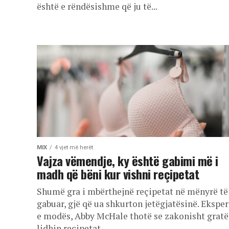
është e rëndësishme që ju të...
MIX
4 vjet më herët
Vajza vëmendje, ky është gabimi më i
madh që bëni kur vishni reçipetat
Shumë gra i mbërthejnë reçipetat në mënyrë të
gabuar, gjë që ua shkurton jetëgjatësinë. Eksper
e modës, Abby McHale thotë se zakonisht gratë
lidhin reçipetat...