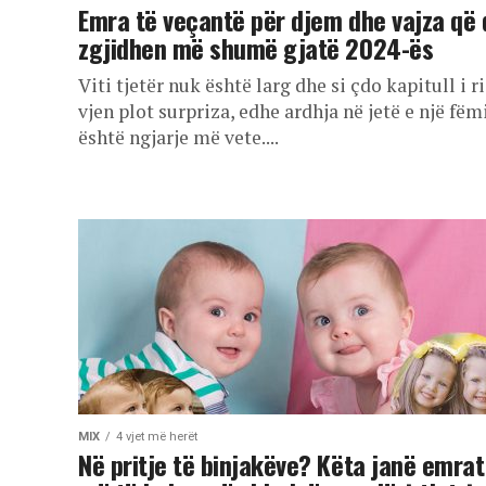
Emra të veçantë për djem dhe vajza që 
zgjidhen më shumë gjatë 2024-ës
Viti tjetër nuk është larg dhe si çdo kapitull i ri
vjen plot surpriza, edhe ardhja në jetë e një fëm
është ngjarje më vete....
MIX
4 vjet më herët
Në pritje të binjakëve? Këta janë emrat