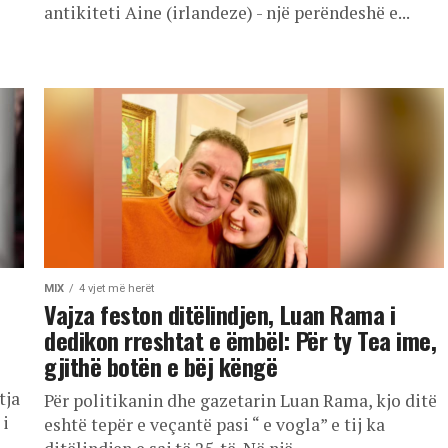
antikiteti Aine (irlandeze) - një perëndeshë e...
MIX
4 vjet më herët
Vajza feston ditëlindjen, Luan Rama i
dedikon rreshtat e ëmbël: Për ty Tea ime,
gjithë botën e bëj këngë
tja
Për politikanin dhe gazetarin Luan Rama, kjo ditë
 i
eshtë tepër e veçantë pasi “ e vogla” e tij ka