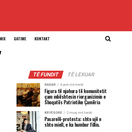
MIX
GATIME
KONTAKT
"
TË FUNDIT
TË LEXUAR
RADAR
4 javë më herët
Figura të njohura të komunitetit
çam mbështesin riorganizimin e
Shoqatës Patriotike Çamëria
KRYESORE
2 muaj më herët
Pasarelë-protesta: shto ujë e
shto miell, e ka humbur fillin.