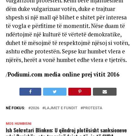
vulgarizoni protestën. Kemi bërë mjaftueshëm
dëm duke vulgarizuar votën, duke e trajtuar
shpesh si një mall që blihet e shitet për interesa
të vogla e përfitime të momentit. Nëse duam të
ndërtojmë një kulturë të vërtetë demokratike,
duhet të mësojmë të respektojmë njësoj si votën,
ashtu edhe protestën. Sepse kur humbet vlera e
njërës, herët a vonë humbet edhe vlera e tjetrës.
/
Podiumi.com media online prej vitit 2016
NË FOKUS:
2026
LAJMET E FUNDIT
PROTESTA
MOS HUMBISNI
Ish Sekretari Blinken: U qëndroj plotësisht sanksioneve