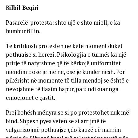
B
ilbil Beqiri
Pasarelë-protesta: shto ujë e shto miell, e ka
humbur fillin.
Të kritikosh protestën në këtë moment duket
pothuajse si herezi. Psikologjia e turmës ka një
prirje të natyrshme që të kërkojë uniformitet
mendimi: ose je me ne, ose je kundër nesh. Por
pikërisht në momente të tilla mendoj se është e
nevojshme të flasim hapur, pa u ndikuar nga
emocionet e çastit.
Prej kohësh mënyra se si po protestohet nuk më
bind. Shpesh pyes veten se si arrijmë të
vulgarizojmë pothuajse çdo kauzë që marrim