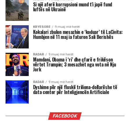
Pyetja u drejtua nga shtetasi shqiptar Fatjon
Semanjaku, i cili duke rikujtuar vendimin e
administratës së mëparshme amerikane për
shpalljen “non grata” të Berishës, dhe faktin që
Blinken e cilësoi kryeministrin Edi Rama “lider
të shquar” gjatë një vizite në Shqipëri, i drejtoi
këtë pyetje:
“Dua të di sa i “shquar” duhet të jem që dyert e
Zyrës Ovale të hapen në rast se bëhem
kryeministër i Shqipërisë kur në Shtëpinë e
Bardhë rikthehet fraksioni mafioz i George Soros
i së majtës së sotme shumë shumë shumë
malinje?”
”Ju thatë që mund të zgjedh përgjigjen që dua t’i
përgjigjem. Shikoni, para së gjithash më vjen