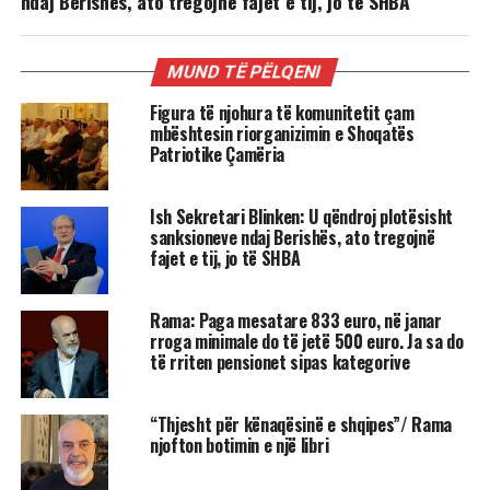
ndaj Berishës, ato tregojnë fajet e tij, jo të SHBA
MUND TË PËLQENI
Figura të njohura të komunitetit çam
mbështesin riorganizimin e Shoqatës
Patriotike Çamëria
Ish Sekretari Blinken: U qëndroj plotësisht
sanksioneve ndaj Berishës, ato tregojnë
fajet e tij, jo të SHBA
Rama: Paga mesatare 833 euro, në janar
rroga minimale do të jetë 500 euro. Ja sa do
të rriten pensionet sipas kategorive
“Thjesht për kënaqësinë e shqipes”/ Rama
njofton botimin e një libri