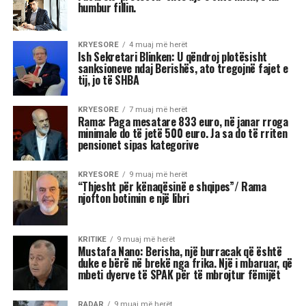
Ish-Sekretari amerikan i Shtetit, Antony Blinken
është pyetur gjatë një bashkëbisedimi “Harvard
Institute of Politics”, për shpalljen “non grata” të
Sali Berisha nga DASH.
Blinken thotë se qëndron plotësisht pas
sanksioneve të vendosura nga Departamenti
Amerikan i Shtetit ndaj Berishës, duke nënvizuar
se nuk ka asnjë dyshim apo hezitim për këtë
vendim.