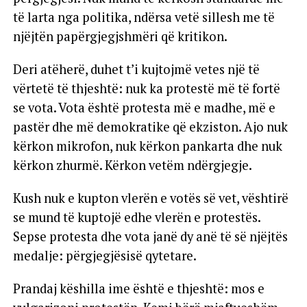
të larta nga politika, ndërsa vetë sillesh me të
njëjtën papërgjegjshmëri që kritikon.
Deri atëherë, duhet t’i kujtojmë vetes një të
vërtetë të thjeshtë: nuk ka protestë më të fortë
se vota. Vota është protesta më e madhe, më e
pastër dhe më demokratike që ekziston. Ajo nuk
kërkon mikrofon, nuk kërkon pankarta dhe nuk
kërkon zhurmë. Kërkon vetëm ndërgjegje.
Kush nuk e kupton vlerën e votës së vet, vështirë
se mund të kuptojë edhe vlerën e protestës.
Sepse protesta dhe vota janë dy anë të së njëjtës
medalje: përgjegjësisë qytetare.
Prandaj këshilla ime është e thjeshtë: mos e