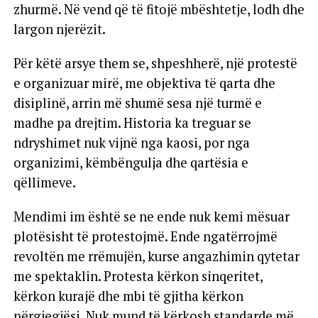
zhurmë. Në vend që të fitojë mbështetje, lodh dhe
largon njerëzit.
Për këtë arsye them se, shpeshherë, një protestë
e organizuar mirë, me objektiva të qarta dhe
disiplinë, arrin më shumë sesa një turmë e
madhe pa drejtim. Historia ka treguar se
ndryshimet nuk vijnë nga kaosi, por nga
organizimi, këmbëngulja dhe qartësia e
qëllimeve.
Mendimi im është se ne ende nuk kemi mësuar
plotësisht të protestojmë. Ende ngatërrojmë
revoltën me rrëmujën, kurse angazhimin qytetar
me spektaklin. Protesta kërkon sinqeritet,
kërkon kurajë dhe mbi të gjitha kërkon
përgjegjësi. Nuk mund të kërkosh standarde më