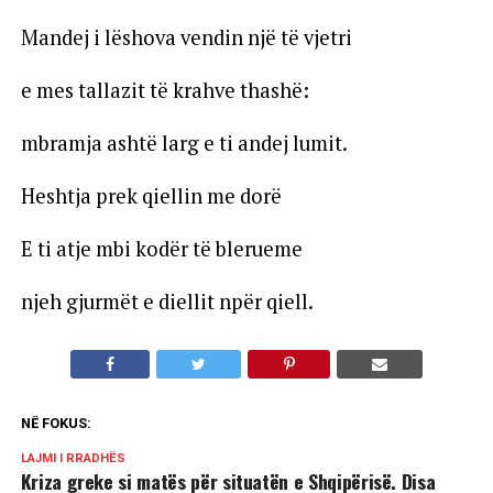
Mandej i lëshova vendin një të vjetri
e mes tallazit të krahve thashë:
mbramja ashtë larg e ti andej lumit.
Heshtja prek qiellin me dorë
E ti atje mbi kodër të blerueme
njeh gjurmët e diellit npër qiell.
NË FOKUS:
LAJMI I RRADHËS
Kriza greke si matës për situatën e Shqipërisë. Disa