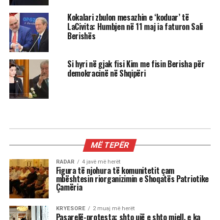
Kokalari zbulon mesazhin e ‘koduar’ të
LaCivita: Humbjen në 11 maj ia faturon Sali
Berishës
Si hyri në gjak fisi Kim me fisin Berisha për
demokracinë në Shqipëri
KRYESORE
Ish Sekretari Blinken: U qëndroj
plotësisht sanksioneve ndaj
Berishës, ato tregojnë fajet e tij, jo
të SHBA