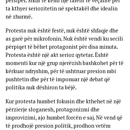
përsipër. Sikur të kemi një talent të veçantë për
ta kthyer seriozitetin në spektakël dhe idealin
në zhurmë.
Protesta nuk është festë, nuk është shfaqje dhe
as garë për mikrofonin. Nuk është vendi ku secili
përpiqet të bëhet protagonist për disa minuta.
Protesta është një akt serioz qytetar. Është
momenti kur një grup njerëzish bashkohet për të
kërkuar ndryshim, për të ushtruar presion mbi
pushtetin dhe për të imponuar një debat që
politika nuk dëshiron ta bëjë.
Kur protesta humbet fokusin dhe kthehet në një
përzierje sloganesh, protagonizmi dhe
improvizimi, ajo humbet forcën e saj. Në vend që
të prodhojë presion politik, prodhon vetëm