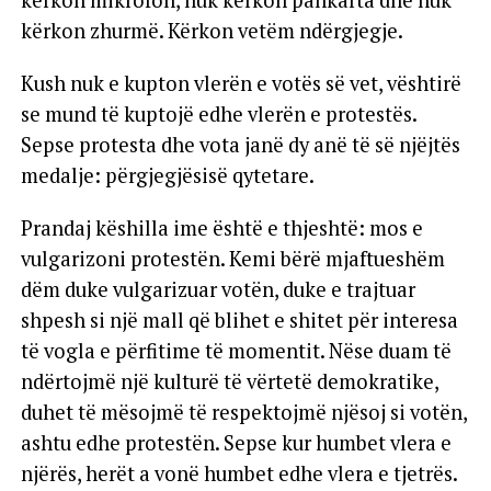
kërkon zhurmë. Kërkon vetëm ndërgjegje.
Kush nuk e kupton vlerën e votës së vet, vështirë
se mund të kuptojë edhe vlerën e protestës.
Sepse protesta dhe vota janë dy anë të së njëjtës
medalje: përgjegjësisë qytetare.
Prandaj këshilla ime është e thjeshtë: mos e
vulgarizoni protestën. Kemi bërë mjaftueshëm
dëm duke vulgarizuar votën, duke e trajtuar
shpesh si një mall që blihet e shitet për interesa
të vogla e përfitime të momentit. Nëse duam të
ndërtojmë një kulturë të vërtetë demokratike,
duhet të mësojmë të respektojmë njësoj si votën,
ashtu edhe protestën. Sepse kur humbet vlera e
njërës, herët a vonë humbet edhe vlera e tjetrës.