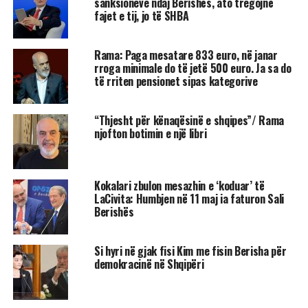
sanksioneve ndaj Berishës, ato tregojnë
fajet e tij, jo të SHBA
Rama: Paga mesatare 833 euro, në janar
rroga minimale do të jetë 500 euro. Ja sa do
të rriten pensionet sipas kategorive
“Thjesht për kënaqësinë e shqipes”/ Rama
njofton botimin e një libri
Kokalari zbulon mesazhin e ‘koduar’ të
LaCivita: Humbjen në 11 maj ia faturon Sali
Berishës
Si hyri në gjak fisi Kim me fisin Berisha për
demokracinë në Shqipëri