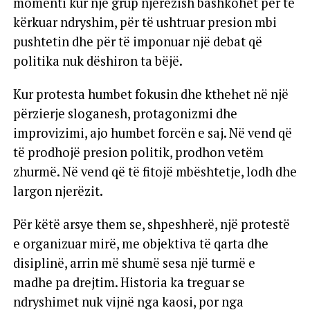
momenti kur një grup njerëzish bashkohet për të
kërkuar ndryshim, për të ushtruar presion mbi
pushtetin dhe për të imponuar një debat që
politika nuk dëshiron ta bëjë.
Kur protesta humbet fokusin dhe kthehet në një
përzierje sloganesh, protagonizmi dhe
improvizimi, ajo humbet forcën e saj. Në vend që
të prodhojë presion politik, prodhon vetëm
zhurmë. Në vend që të fitojë mbështetje, lodh dhe
largon njerëzit.
Për këtë arsye them se, shpeshherë, një protestë
e organizuar mirë, me objektiva të qarta dhe
disiplinë, arrin më shumë sesa një turmë e
madhe pa drejtim. Historia ka treguar se
ndryshimet nuk vijnë nga kaosi, por nga