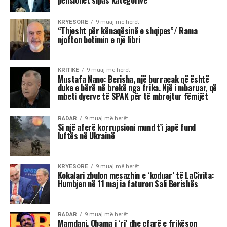
Institute of Politics”, për shpalljen “non grata” të
Sali Berisha nga DASH.
Blinken thotë se qëndron plotësisht pas
sanksioneve të vendosura nga Departamenti
Amerikan i Shtetit ndaj Berishës, duke nënvizuar
se nuk ka asnjë dyshim apo hezitim për këtë
vendim.
Pyetja u drejtua nga shtetasi shqiptar Fatjon
Semanjaku, i cili duke rikujtuar vendimin e
administratës së mëparshme amerikane për
shpalljen “non grata” të Berishës, dhe faktin që
Blinken e cilësoi kryeministrin Edi Rama “lider
të shquar” gjatë një vizite në Shqipëri, i drejtoi
këtë pyetje: