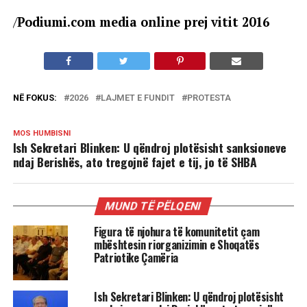
/
Podiumi.com media online prej vitit 2016
NË FOKUS:
2026
LAJMET E FUNDIT
PROTESTA
MOS HUMBISNI
Ish Sekretari Blinken: U qëndroj plotësisht sanksioneve
ndaj Berishës, ato tregojnë fajet e tij, jo të SHBA
MUND TË PËLQENI
Figura të njohura të komunitetit çam
mbështesin riorganizimin e Shoqatës
Patriotike Çamëria
Ish Sekretari Blinken: U qëndroj plotësisht