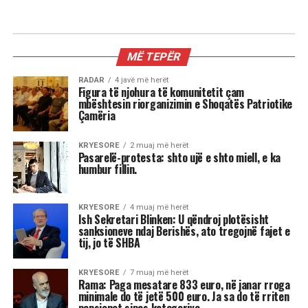
KRYESORE
Ish Sekretari Blinken: U qëndroj
plotësisht sanksioneve ndaj
Berishës, ato tregojnë fajet e tij, jo
të SHBA
Ish-Sekretari amerikan i Shtetit, Antony Blinken
është pyetur gjatë një bashkëbisedimi “Harvard