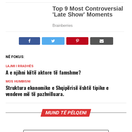
NË FOKUS:
LAJMI I RRADHËS
A e njihni këtë aktore të famshme?
MOS HUMBISNI
Struktura ekonomike e Shqipërisë është tipike e
vendeve më të pazhvilluara.
MUND TË PËLQENI