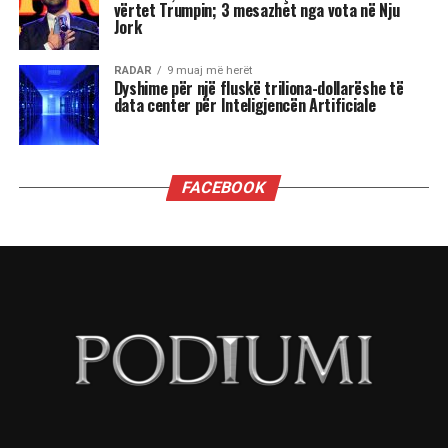
“Dua të di sa i “shquar” duhet të jem që dyert e
Zyrës Ovale të hapen në rast se bëhem
kryeministër i Shqipërisë kur në Shtëpinë e
Bardhë rikthehet fraksioni mafioz i George Soros
i së majtës së sotme shumë shumë shumë
malinje?”
”Ju thatë që mund të zgjedh përgjigjen që dua t’i
përgjigjem. Shikoni, para së gjithash më vjen
shumë, shumë keq për atë që keni kaluar
personalisht. Askush nuk duhet të kalojë nëpër
atë që përshkruat. Por, unë qëndroj plotësisht pas
sanksioneve të vendosura ndaj z. Berisha. Nuk
kam asnjë hezitim apo dyshim për këtë vendim,
aspak. Kjo nuk flet për mangësitë e
administratës, por flet për mangësitë e Berishës
dhe unë do të vazhdoj të qëndroj pas kësaj. Është