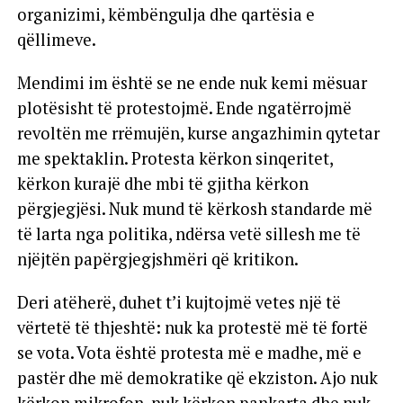
organizimi, këmbëngulja dhe qartësia e
qëllimeve.
Mendimi im është se ne ende nuk kemi mësuar
plotësisht të protestojmë. Ende ngatërrojmë
revoltën me rrëmujën, kurse angazhimin qytetar
me spektaklin. Protesta kërkon sinqeritet,
kërkon kurajë dhe mbi të gjitha kërkon
përgjegjësi. Nuk mund të kërkosh standarde më
të larta nga politika, ndërsa vetë sillesh me të
njëjtën papërgjegjshmëri që kritikon.
Deri atëherë, duhet t’i kujtojmë vetes një të
vërtetë të thjeshtë: nuk ka protestë më të fortë
se vota. Vota është protesta më e madhe, më e
pastër dhe më demokratike që ekziston. Ajo nuk
kërkon mikrofon, nuk kërkon pankarta dhe nuk