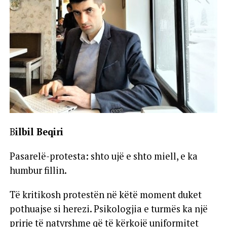
B
ilbil Beqiri
Pasarelë-protesta: shto ujë e shto miell, e ka
humbur fillin.
Të kritikosh protestën në këtë moment duket
pothuajse si herezi. Psikologjia e turmës ka një
prirje të natyrshme që të kërkojë uniformitet