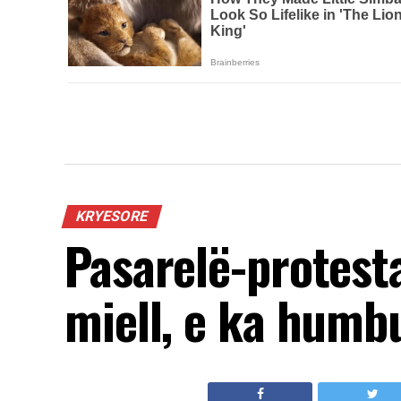
KRYESORE
Pasarelë-protesta
miell, e ka humbur