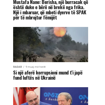
Mustafa Nano: Berisha, një burracak që
është duke e bërë në brekë nga frika.
Një i mbaruar, që mbeti dyerve të SPAK
për të mbrojtur fëmijët
RADAR
9 muaj më herët
Si një aferë korrupsioni mund t’i japë
fund luftës në Ukrainë