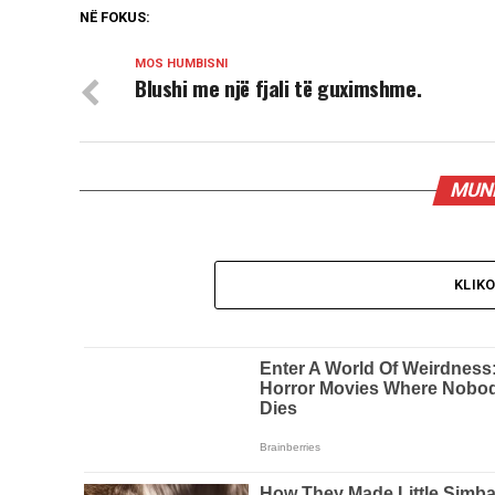
NË FOKUS:
MOS HUMBISNI
Blushi me një fjali të guximshme.
MUND
KLIK