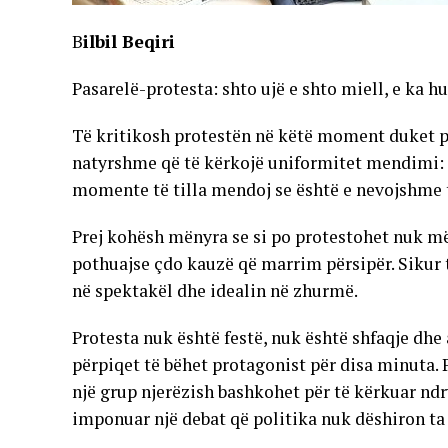
B
ilbil Beqiri
Pasarelë-protesta: shto ujë e shto miell, e ka hu
Të kritikosh protestën në këtë moment duket pot
natyrshme që të kërkojë uniformitet mendimi: os
momente të tilla mendoj se është e nevojshme t
Prej kohësh mënyra se si po protestohet nuk më
pothuajse çdo kauzë që marrim përsipër. Sikur t
në spektakël dhe idealin në zhurmë.
Protesta nuk është festë, nuk është shfaqje dhe
përpiqet të bëhet protagonist për disa minuta. 
një grup njerëzish bashkohet për të kërkuar ndr
imponuar një debat që politika nuk dëshiron ta 