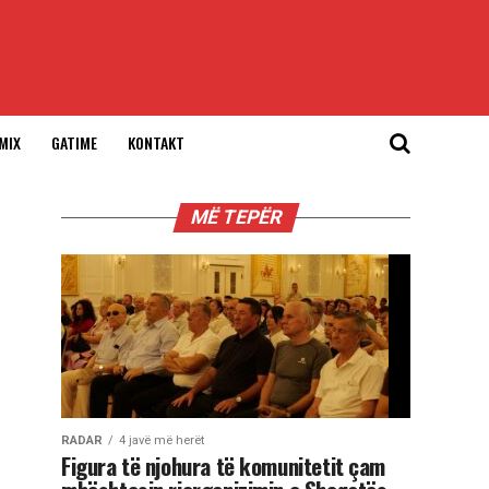
MIX
GATIME
KONTAKT
MË TEPËR
RADAR
4 javë më herët
Figura të njohura të komunitetit çam