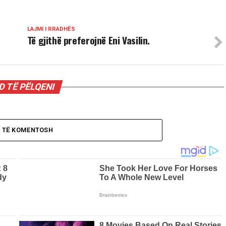
LAJMI I RRADHËS
Të gjithë preferojnë Eni Vasilin.
 TË PËLQENI
O TË KOMENTOSH