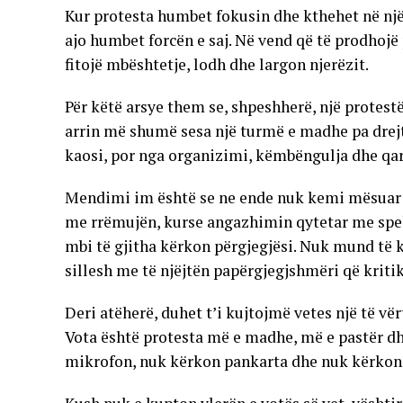
Kur protesta humbet fokusin dhe kthehet në nj
ajo humbet forcën e saj. Në vend që të prodhoj
fitojë mbështetje, lodh dhe largon njerëzit.
Për këtë arsye them se, shpeshherë, një protestë
arrin më shumë sesa një turmë e madhe pa drejt
kaosi, por nga organizimi, këmbëngulja dhe qar
Mendimi im është se ne ende nuk kemi mësuar p
me rrëmujën, kurse angazhimin qytetar me spekt
mbi të gjitha kërkon përgjegjësi. Nuk mund të k
sillesh me të njëjtën papërgjegjshmëri që kriti
Deri atëherë, duhet t’i kujtojmë vetes një të vër
Vota është protesta më e madhe, më e pastër d
mikrofon, nuk kërkon pankarta dhe nuk kërkon