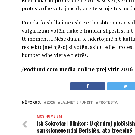
Kush nuk e kupton vlerën e votës së vet, vështi
protesta dhe vota janë dy anë të së njëjtës meda
Prandaj këshilla ime është e thjeshtë: mos e 
vulgarizuar votën, duke e trajtuar shpesh si një 
të momentit. Nëse duam të ndërtojmë një kultu
respektojmë njësoj si votën, ashtu edhe protest
humbet edhe vlera e tjetrës.
/
Podiumi.com media online prej vitit 2016
NË FOKUS:
2026
LAJMET E FUNDIT
PROTESTA
MOS HUMBISNI
Ish Sekretari Blinken: U qëndroj plotësish
sanksioneve ndaj Berishës, ato tregojnë