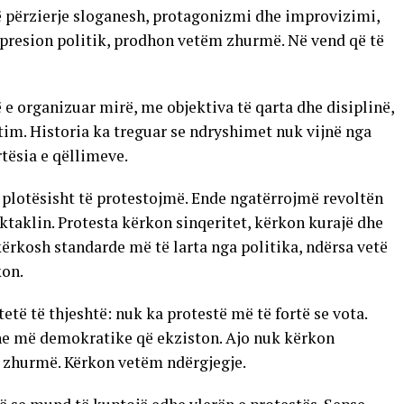
ë përzierje sloganesh, protagonizmi dhe improvizimi,
ë presion politik, prodhon vetëm zhurmë. Në vend që të
 e organizuar mirë, me objektiva të qarta dhe disiplinë,
im. Historia ka treguar se ndryshimet nuk vijnë nga
tësia e qëllimeve.
lotësisht të protestojmë. Ende ngatërrojmë revoltën
aklin. Protesta kërkon sinqeritet, kërkon kurajë dhe
ërkosh standarde më të larta nga politika, ndërsa vetë
kon.
tetë të thjeshtë: nuk ka protestë më të fortë se vota.
he më demokratike që ekziston. Ajo nuk kërkon
 zhurmë. Kërkon vetëm ndërgjegje.