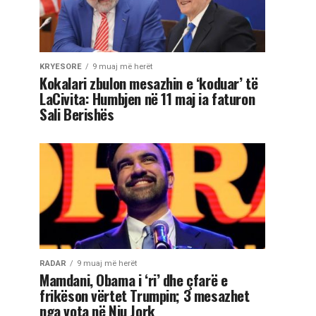
KRYESORE
9 muaj më herët
Kokalari zbulon mesazhin e ‘koduar’ të
LaCivita: Humbjen në 11 maj ia faturon
Sali Berishës
RADAR
9 muaj më herët
Mamdani, Obama i ‘ri’ dhe çfarë e
frikëson vërtet Trumpin; 3 mesazhet
nga vota në Nju Jork