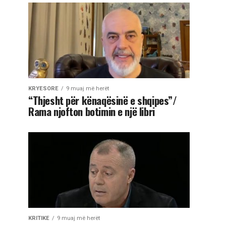
KRYESORE
9 muaj më herët
“Thjesht për kënaqësinë e shqipes”/
Rama njofton botimin e një libri
KRITIKE
9 muaj më herët