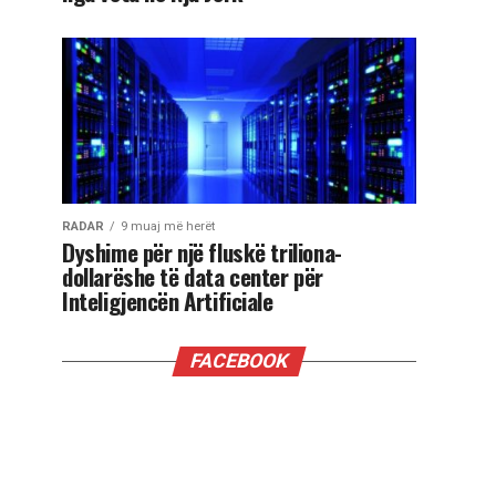
RADAR
9 muaj më herët
Dyshime për një fluskë triliona-
dollarëshe të data center për
Inteligjencën Artificiale
FACEBOOK