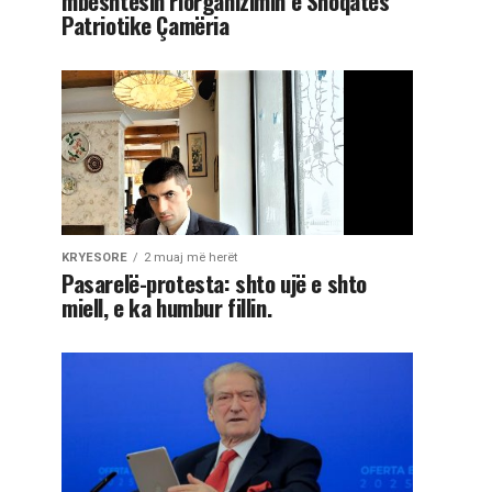
mbështesin riorganizimin e Shoqatës
Patriotike Çamëria
KRYESORE
2 muaj më herët
Pasarelë-protesta: shto ujë e shto
miell, e ka humbur fillin.