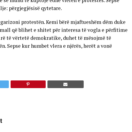
rë se mund të kuptojë edhe vlerën e protestës. Sepse
lje: përgjegjësisë qytetare.
vulgarizoni protestën. Kemi bërë mjaftueshëm dëm duke
mall që blihet e shitet për interesa të vogla e përfitime
rë të vërtetë demokratike, duhet të mësojmë të
ën. Sepse kur humbet vlera e njërës, herët a vonë
t