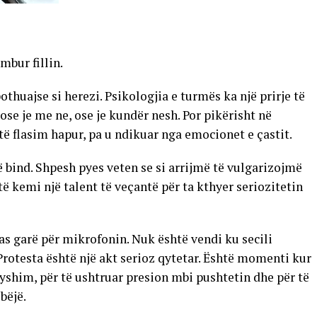
mbur fillin.
huajse si herezi. Psikologjia e turmës ka një prirje të
e je me ne, ose je kundër nesh. Por pikërisht në
ë flasim hapur, pa u ndikuar nga emocionet e çastit.
 bind. Shpesh pyes veten se si arrijmë të vulgarizojmë
ë kemi një talent të veçantë për ta kthyer seriozitetin
 as garë për mikrofonin. Nuk është vendi ku secili
Protesta është një akt serioz qytetar. Është momenti kur
yshim, për të ushtruar presion mbi pushtetin dhe për të
bëjë.