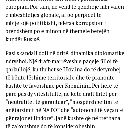
europian. Por tani, në vend të qëndrojë mbi valën
e mbështetjes globale, ai po përpiqet të
mbijetojë politikisht, ndërsa korrupsioni i
brendshëm po e minon në themele betejën
kundër Rusisë.
Pasi skandali doli në dritë, dinamika diplomatike
ndryshoi. Një draft-marrëveshje paqeje filloi të
qarkullojë, ku thuhet se Ukraina do të detyrohej
të bënte lëshime territoriale dhe të pranonte
kushte të favorshme për Kremlinin. Për herë të
parë pas dy vitesh lufte, në këtë draft flitet për
“neutralitet të garantuar”, “mospërshpejtim të
anëtarsimit në NATO” dhe “autonomi të veçantë
për rajonet lindore”. Janë kushte që në rrethana
të zakonshme do të konsideroheshin