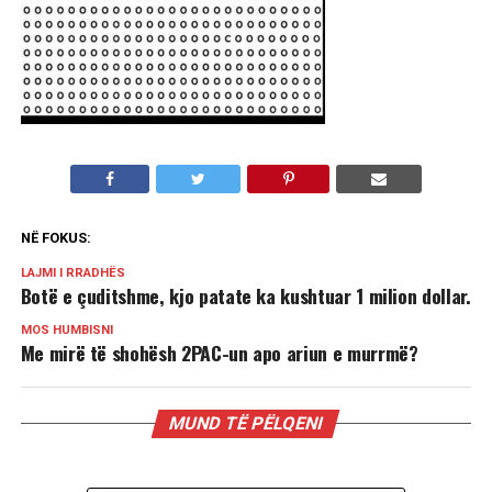
NË FOKUS:
LAJMI I RRADHËS
Botë e çuditshme, kjo patate ka kushtuar 1 milion dollar.
MOS HUMBISNI
Me mirë të shohësh 2PAC-un apo ariun e murrmë?
MUND TË PËLQENI