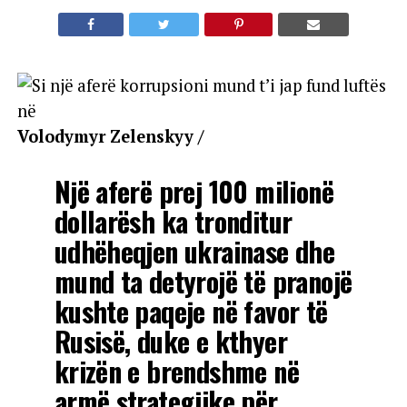
Volodymyr Zelenskyy /
Një aferë prej 100 milionë
dollarësh ka tronditur
udhëheqjen ukrainase dhe
mund ta detyrojë të pranojë
kushte paqeje në favor të
Rusisë, duke e kthyer
krizën e brendshme në
armë strategjike për