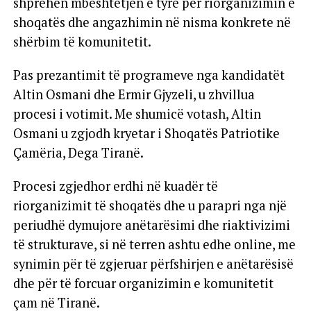
shprehën mbështetjen e tyre për riorganizimin e
shoqatës dhe angazhimin në nisma konkrete në
shërbim të komunitetit.
Pas prezantimit të programeve nga kandidatët
Altin Osmani dhe Ermir Gjyzeli, u zhvillua
procesi i votimit. Me shumicë votash, Altin
Osmani u zgjodh kryetar i Shoqatës Patriotike
Çamëria, Dega Tiranë.
Procesi zgjedhor erdhi në kuadër të
riorganizimit të shoqatës dhe u parapri nga një
periudhë dymujore anëtarësimi dhe riaktivizimi
të strukturave, si në terren ashtu edhe online, me
synimin për të zgjeruar përfshirjen e anëtarësisë
dhe për të forcuar organizimin e komunitetit
çam në Tiranë.