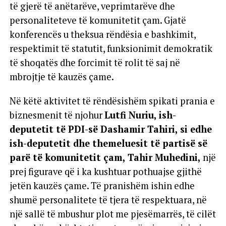
të gjerë të anëtarëve, veprimtarëve dhe
personaliteteve të komunitetit çam. Gjatë
konferencës u theksua rëndësia e bashkimit,
respektimit të statutit, funksionimit demokratik
të shoqatës dhe forcimit të rolit të saj në
mbrojtje të kauzës çame.
Në këtë aktivitet të rëndësishëm spikati prania e
biznesmenit të njohur
Lutfi Nuriu, ish-
deputetit të PDI-së Dashamir Tahiri, si edhe
ish-deputetit dhe themeluesit të partisë së
parë të komunitetit çam, Tahir Muhedini,
një
prej figurave që i ka kushtuar pothuajse gjithë
jetën kauzës çame. Të pranishëm ishin edhe
shumë personalitete të tjera të respektuara, në
një sallë të mbushur plot me pjesëmarrës, të cilët