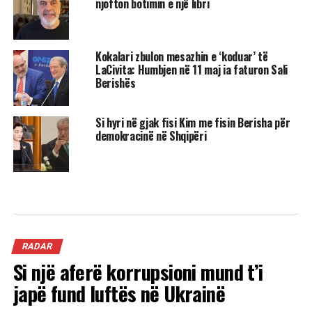
njofton botimin e një libri
Kokalari zbulon mesazhin e ‘koduar’ të
LaCivita: Humbjen në 11 maj ia faturon Sali
Berishës
Si hyri në gjak fisi Kim me fisin Berisha për
demokracinë në Shqipëri
RADAR
Si një aferë korrupsioni mund t’i
japë fund luftës në Ukrainë