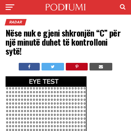
RADAR
Nëse nuk e gjeni shkronjën “C” për
një minutë duhet të kontrolloni
sytë!