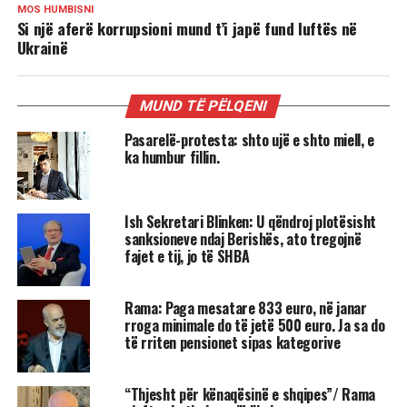
MOS HUMBISNI
Si një aferë korrupsioni mund t’i japë fund luftës në
Ukrainë
MUND TË PËLQENI
Pasarelë-protesta: shto ujë e shto miell, e
ka humbur fillin.
Ish Sekretari Blinken: U qëndroj plotësisht
sanksioneve ndaj Berishës, ato tregojnë
fajet e tij, jo të SHBA
Rama: Paga mesatare 833 euro, në janar
rroga minimale do të jetë 500 euro. Ja sa do
të rriten pensionet sipas kategorive
“Thjesht për kënaqësinë e shqipes”/ Rama