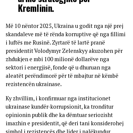
Kremlinin.
Më 10 nëntor 2025, Ukraina u godit nga një prej
skandaleve më të rënda korruptive që nga fillimi
i luftës me Rusinë. Zyrtarë të lartë pranë
presidentit Volodymyr Zelenskyy akuzohen për
zhdukjen e mbi 100 milionë dollarëve nga
sektori i energjisë, fonde që u dhuruan nga
aleatët perëndimorë për të mbajtur në këmbë
rezistencën ukrainase.
Ky zhvillim, i konfirmuar nga institucionet
ukrainase kundër-korrupsionit, ka tronditur
opinionin publik dhe ka dëmtuar seriozisht
imazhin e presidentit, që deri tani konsiderohej
simbol i rezistencës dhe lider i palëkundur